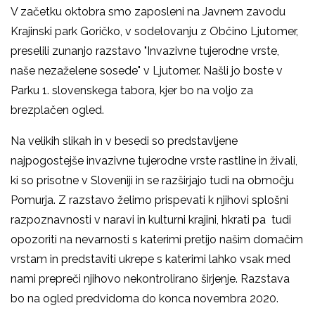
V začetku oktobra smo zaposleni na Javnem zavodu
Krajinski park Goričko, v sodelovanju z Občino Ljutomer,
preselili zunanjo razstavo "Invazivne tujerodne vrste,
naše nezaželene sosede" v Ljutomer. Našli jo boste v
Parku 1. slovenskega tabora, kjer bo na voljo za
brezplačen ogled.
Na velikih slikah in v besedi so predstavljene
najpogostejše invazivne tujerodne vrste rastline in živali,
ki so prisotne v Sloveniji in se razširjajo tudi na območju
Pomurja. Z razstavo želimo prispevati k njihovi splošni
razpoznavnosti v naravi in kulturni krajini, hkrati pa tudi
opozoriti na nevarnosti s katerimi pretijo našim domačim
vrstam in predstaviti ukrepe s katerimi lahko vsak med
nami prepreči njihovo nekontrolirano širjenje. Razstava
bo na ogled predvidoma do konca novembra 2020.