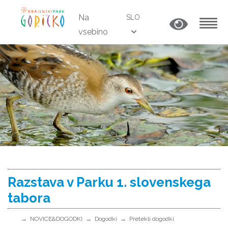
Na
SLO
vsebino
MENU
Razstava v Parku 1. slovenskega
tabora
NOVICE&DOGODKI
Dogodki
Pretekli dogodki