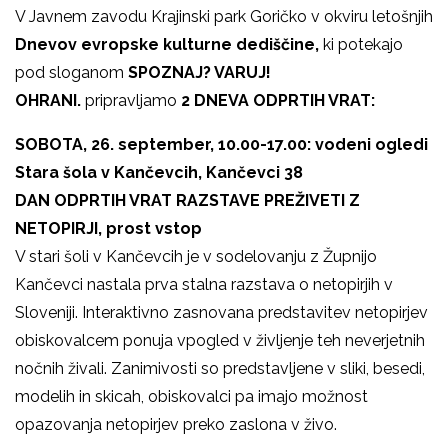
V Javnem zavodu Krajinski park Goričko v okviru letošnjih
Dnevov evropske kulturne dediščine,
ki potekajo
pod sloganom
SPOZNAJ? VARUJ!
OHRANI.
pripravljamo
2 DNEVA ODPRTIH VRAT:
SOBOTA, 26. september, 10.00-17.00: vodeni ogledi
Stara šola v Kančevcih, Kančevci 38
DAN ODPRTIH VRAT RAZSTAVE PREŽIVETI Z
NETOPIRJI, prost vstop
V stari šoli v Kančevcih je v sodelovanju z Župnijo
Kančevci nastala prva stalna razstava o netopirjih v
Sloveniji. Interaktivno zasnovana predstavitev netopirjev
obiskovalcem ponuja vpogled v življenje teh neverjetnih
nočnih živali. Zanimivosti so predstavljene v sliki, besedi,
modelih in skicah, obiskovalci pa imajo možnost
opazovanja netopirjev preko zaslona v živo.