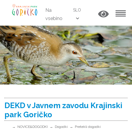
Na
SLO
vsebino
MENU
DEKD v Javnem zavodu Krajinski
park Goričko
NOVICE&DOGODKI
Dogodki
Pretekli dogodki