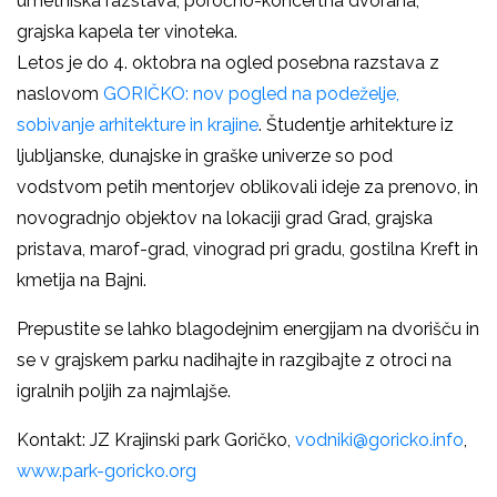
umetniška razstava, poročno-koncertna dvorana,
grajska kapela ter vinoteka.
Letos je do 4. oktobra na ogled posebna razstava z
naslovom
GORIČKO: nov pogled na podeželje,
sobivanje arhitekture in krajine
. Študentje arhitekture iz
ljubljanske, dunajske in graške univerze so pod
vodstvom petih mentorjev oblikovali ideje za prenovo, in
novogradnjo objektov na lokaciji grad Grad, grajska
pristava, marof-grad, vinograd pri gradu, gostilna Kreft in
kmetija na Bajni.
Prepustite se lahko blagodejnim energijam na dvorišču in
se v grajskem parku nadihajte in razgibajte z otroci na
igralnih poljih za najmlajše.
Kontakt: JZ Krajinski park Goričko,
vodniki@goricko.info
,
www.park-goricko.org