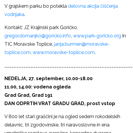
V grajskem parku bo potekla
delovna akcija čiščenja
vodnjaka
.
Kontakt: JZ Krajinski park Goričko,
gregor.domanjko@goricko.info
,
www.park-goricko.org
in
TIC Moravske Toplice,
janja.burmen@moravske-
toplice.com
,
www.moravske-toplice.com
.
______________________________________________________
NEDELJA, 27. september, 10.00-18.00
11.00, 14.00: vodena ogleda
Grad Grad, Grad 191
DAN ODPRTIH VRAT GRADU GRAD, prost vstop
V 800 let stari graščini je na ogled sedem rokodelskih
delavnic, tri zgodovinske, tri naravoslovne in ena