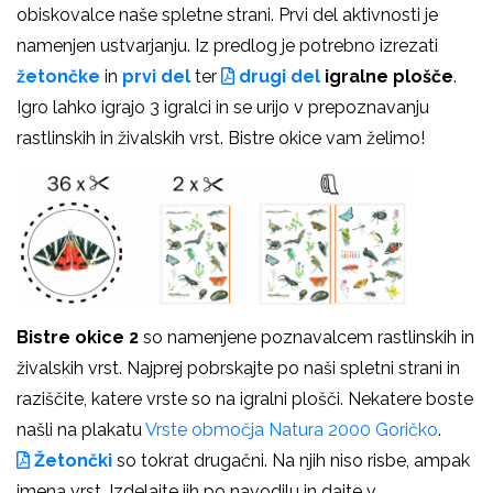
obiskovalce naše spletne strani. Prvi del aktivnosti je
namenjen ustvarjanju. Iz predlog je potrebno izrezati
žetončke
in
prvi del
ter
drugi del
igralne plošče
.
Igro lahko igrajo 3 igralci in se urijo v prepoznavanju
rastlinskih in živalskih vrst. Bistre okice vam želimo!
Bistre okice 2
so namenjene poznavalcem rastlinskih in
živalskih vrst. Najprej pobrskajte po naši spletni strani in
raziščite, katere vrste so na igralni plošči. Nekatere boste
našli na plakatu
Vrste območja Natura 2000 Goričko
.
Žetončki
so tokrat drugačni. Na njih niso risbe, ampak
imena vrst. Izdelajte jih po navodilu in dajte v