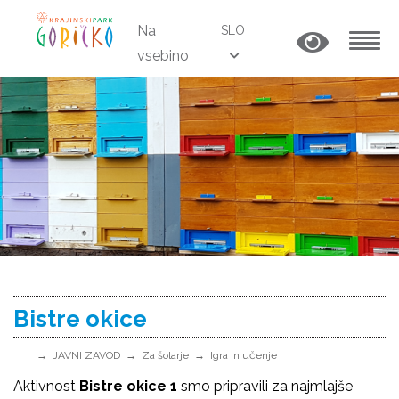
Na
SLO
vsebino
MENU
Bistre okice
JAVNI ZAVOD
Za šolarje
Igra in učenje
Aktivnost
Bistre okice 1
smo pripravili za najmlajše