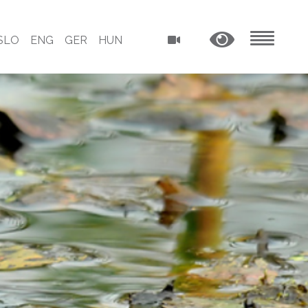
SLO
ENG
GER
HUN
MENU