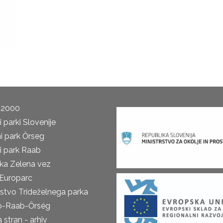
 2000
 parki Slovenije
i park Őrseg
i park Raab
ka Zelena vez
Europarc
rstvo Trideželnega parka
o-Raab-Őrség
 stran - arhiv