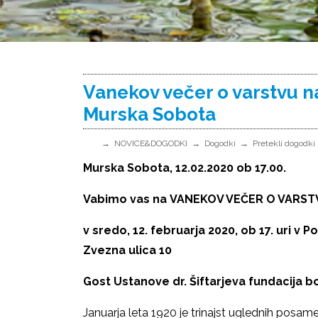
Vanekov večer o varstvu 
Murska Sobota
NOVICE&DOGODKI
Dogodki
Pretekli dogodki
Murska Sobota, 12.02.2020 ob 17.00.
Vabimo vas na
VANEKOV VEČER
O ­VARS
v sredo, 12. februarja 2020, ob 17. uri
v Po
Zvezna ulica 10
Gost Ustanove dr. Šiftarjeva fundacija b
Januarja leta 1920 je trinajst uglednih posa