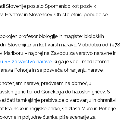
ladi Slovenije poslalo Spomenico kot poziv k
v, Hrvatov in Slovencev. Ob stoletnici pobude se
pokojen profesor biologije in magister bioloških
odni Sloveniji znan kot varuh narave. V obdobju od 1978
 v Mariboru – najprej na Zavodu za varstvo naravne in
u RS za varstvo narave
, ki ga je vodil med letoma
o narava Pohorja in se posveča ohranjanju narave.
vrednotenjem narave, predvsem na območju
skih goric ter od Goričkega do haloških gričev. S
eščati tamkajšnje prebivalce o varovanju in ohranitvi
 krajinske in regijske parke, še zlasti Muro in Pohorje.
rokovne in poljudne članke, piše scenarije za