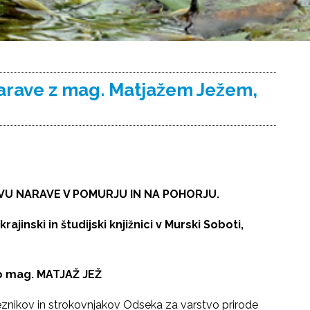
narave z mag. Matjažem Ježem,
TVU NARAVE V POMURJU IN NA POHORJU.
krajinski in študijski knjižnici v Murski Soboti,
o
mag. MATJAŽ JEŽ
meznikov in strokovnjakov Odseka za varstvo prirode