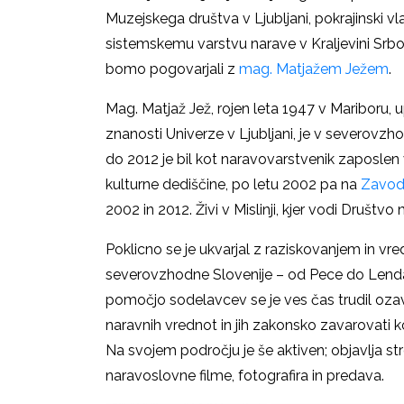
Muzejskega društva v Ljubljani, pokrajinski v
sistemskemu varstvu narave v Kraljevini Srbo
bomo pogovarjali z
mag. Matjažem Ježem
.
Mag. Matjaž Jež, rojen leta 1947 v Mariboru, u
znanosti Univerze v Ljubljani, je v severovzh
do 2012 je bil kot naravovarstvenik zaposlen
kulturne dediščine, po letu 2002 pa na
Zavod
2002 in 2012. Živi v Mislinji, kjer vodi Društv
Poklicno se je ukvarjal z raziskovanjem in 
severovzhodne Slovenije – od Pece do Lendav
pomočjo sodelavcev se je ves čas trudil ozav
naravnih vrednot in jih zakonsko zavarovati kot
Na svojem področju je še aktiven; objavlja st
naravoslovne filme, fotografira in predava.