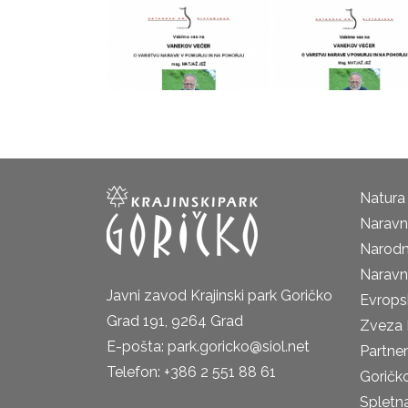
Natura
Naravni
Narodn
Naravn
Javni zavod Krajinski park Goričko
Evrops
Grad 191, 9264 Grad
Zveza 
E-pošta: park.goricko@siol.net
Partne
Telefon: +386 2 551 88 61
Goričk
Spletna