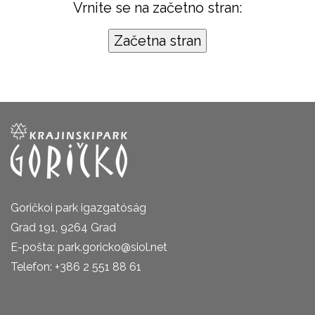
Vrnite se na začetno stran:
Goričkoi park igazgatóság
Grad 191, 9264 Grad
E-pošta: park.goricko@siol.net
Telefon: +386 2 551 88 61