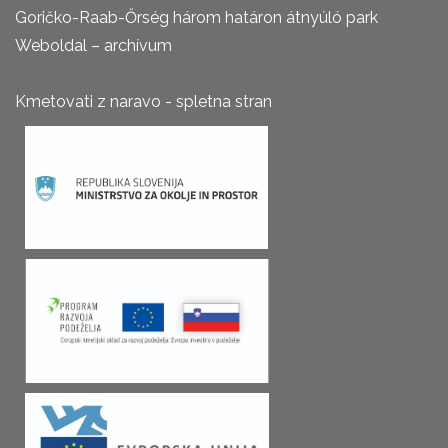
Goričko-Raab-Őrség három határon átnyúló park
Weboldal – archívum
Kmetovati z naravo - spletna stran