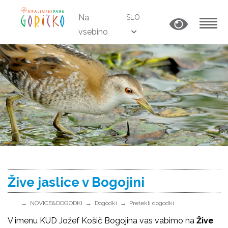
Na
SLO
vsebino
MENU
Žive jaslice v Bogojini
NOVICE&DOGODKI
Dogodki
Pretekli dogodki
V imenu KUD Jožef Košič Bogojina vas vabimo na
Žive