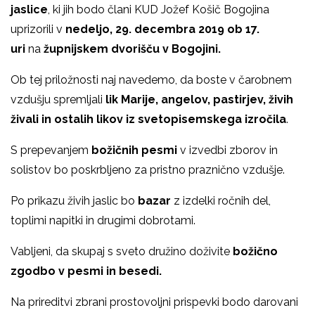
jaslice
, ki jih bodo člani KUD Jožef Košič Bogojina
uprizorili v
nedeljo, 29. decembra 2019 ob 17.
uri
na
župnijskem dvorišču v Bogojini.
Ob tej priložnosti naj navedemo, da boste v čarobnem
vzdušju spremljali
lik Marije, angelov, pastirjev, živih
živali in ostalih likov iz svetopisemskega izročila
.
S prepevanjem
božičnih pesmi
v izvedbi zborov in
solistov bo poskrbljeno za pristno praznično vzdušje.
Po prikazu živih jaslic bo
bazar
z izdelki ročnih del,
toplimi napitki in drugimi dobrotami.
Vabljeni, da skupaj s sveto družino doživite
božično
zgodbo v pesmi in besedi.
Na prireditvi zbrani prostovoljni prispevki bodo darovani