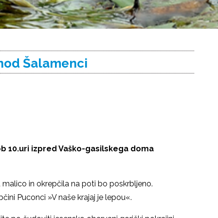
ohod Šalamenci
m ob 10.uri izpred Vaško-gasilskega doma
a malico in okrepčila na poti bo poskrbljeno.
ini Puconci »V naše krajaj je lepou«.