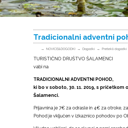
Tradicionalni adventni p
NOVICE&DOGODKI
Dogodki
Pretekli dogodki
TURISTIČNO DRUŠTVO ŠALAMENCI
vabi na
TRADICIONALNI ADVENTNI POHOD,
ki bo v soboto, 30. 11. 2019, s pričetko
Šalamenci.
Prijavnina je 7€ za odrasle in 4€ za otroke, z
Pohod je vključen v izkaznico pohodov po Obč