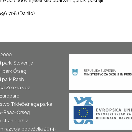
te po čudoviti jesensko obarvani gorički pokrajini.
696 708 (Danilo).
 2000
 parki Slovenije
i park Őrseg
i park Raab
ka Zelena vez
Europarc
rstvo Trideželnega parka
o-Raab-Őrség
 stran - arhiv
m razvoja podeželja 2014-