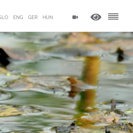
SLO
ENG
GER
HUN
MENU