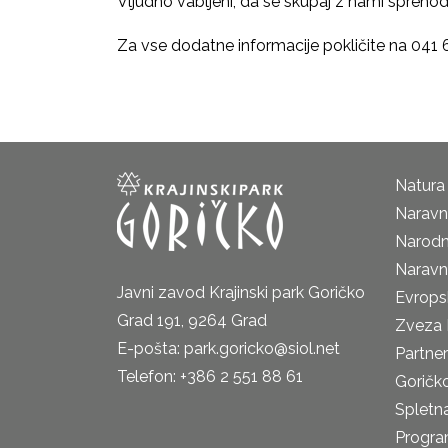
Vljudno vabljeni, da se skupaj z nami sprehodi
Za vse dodatne informacije pokličite na 041 
Natura
Naravni
Narodn
Naravn
Javni zavod Krajinski park Goričko
Evrops
Grad 191, 9264 Grad
Zveza 
E-pošta: park.goricko@siol.net
Partne
Telefon: +386 2 551 88 61
Goričk
Spletna
Progra