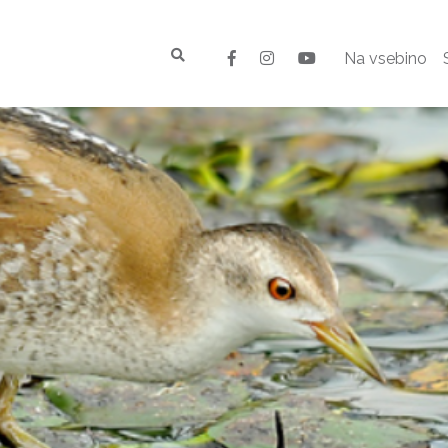
Na vsebino