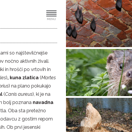
MENU
tami so najštevilčnejše
ev nočno aktivnih živali.
i in hrošči po vrtovih in
les
)
, kuna zlatica
(
Martes
rius
) na plano pokukajo
al
(
Canis aureus
), ki je na
em bolj poznana
navadna
 tla. Oba sta pretežno
glodavcu z gostim repom
ih. Ob prvi jesenski