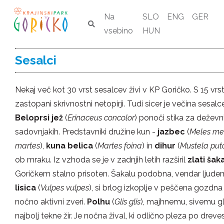
Na
SLO
ENG
GER
vsebino
HUN
Sesalci
Nekaj več kot 30 vrst sesalcev živi v KP Goričko. S 15 vrs
zastopani skrivnostni netopirji. Tudi sicer je večina sesalc
Beloprsi jež
(
Erinaceus concolor
) ponoči stika za deževnik
sadovnjakih. Predstavniki družine kun -
jazbec
(
Meles me
martes
),
kuna belica
(
Martes foina
) in
dihur
(
Mustela puto
ob mraku. Iz vzhoda se je v zadnjih letih razširil
zlati šak
Goričkem stalno prisoten. Šakalu podobna, vendar ljud
lisica
(
Vulpes vulpes
), si brlog izkoplje v peščena gozdna
nočno aktivni zveri.
Polhu
(
Glis glis
), majhnemu, sivemu 
najbolj tekne žir. Je nočna žival, ki odlično pleza po dreves