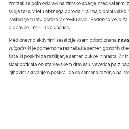
zmrzali se polh odpravi na zimsko spanje, med katerim i
svoje teže. V letu obilnega obroda žira imajo polhi veliko 
naslednjem letu odraža v številu živali. Podobno velja 
glodavce - miši in voluharice.
Med dnevno aktivnimi sesalci je vsem dobro znana
nava
vulgaris
), ki je pomembna raznašalka semen gozdnih dreve
tista, ki poskrbi za razširjanje semen bukve in hrasta. Žir i
sicer obtičala ob starševskem drevesu, veverica pa z na
njihovim skrivanjem poskrbi, da se semena razširijo na 