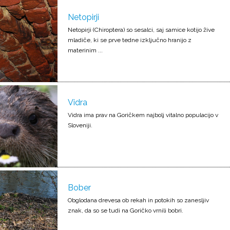
Netopirji
Netopirji (Chiroptera) so sesalci, saj samice kotijo žive
mladiče, ki se prve tedne izključno hranijo z
materinim ...
Vidra
Vidra ima prav na Goričkem najbolj vitalno populacijo v
Sloveniji.
Bober
Obglodana drevesa ob rekah in potokih so zanesljiv
znak, da so se tudi na Goričko vrnili bobri.