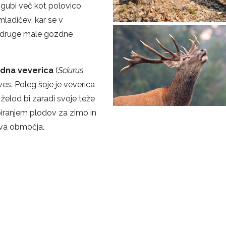
zgubi več kot polovico
mladičev, kar se v
za druge male gozdne
dna veverica
(
Sciurus
s. Poleg šoje je veverica
n želod bi zaradi svoje teže
biranjem plodov za zimo in
nova območja.