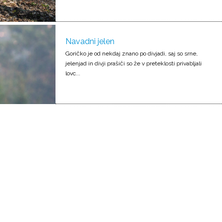
Navadni jelen
Goričko je od nekdaj znano po divjadi, saj so srne,
jelenjad in divji prašiči so že v preteklosti privabljali
lovc...