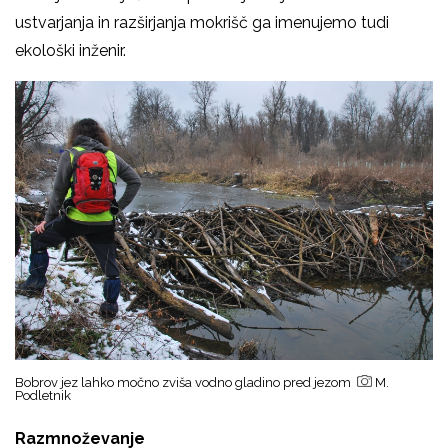
ustvarjanja in razširjanja mokrišč ga imenujemo tudi
ekološki inženir.
Bobrov jez lahko močno zviša vodno gladino pred jezom
M.
Podletnik
Razmnoževanje