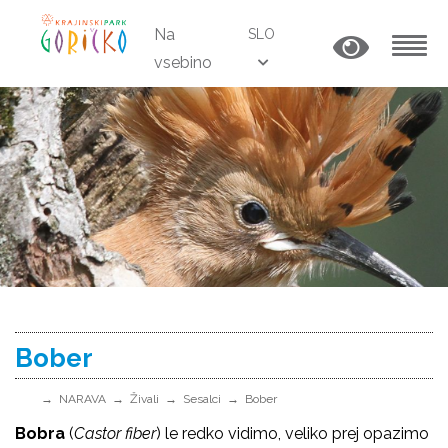
Na
SLO
vsebino
MENU
Bober
NARAVA
Živali
Sesalci
Bober
Bobra
(
Castor fiber
) le redko vidimo, veliko prej opazimo