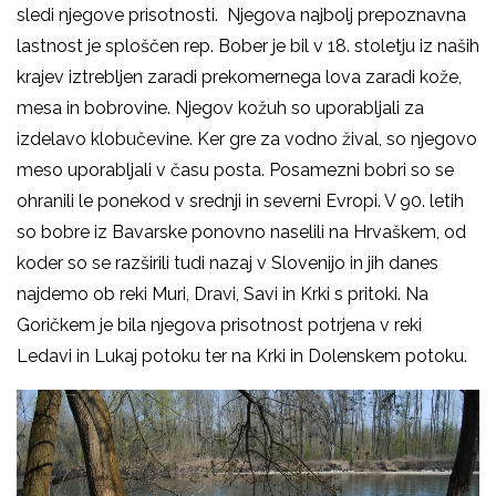
sledi njegove prisotnosti. Njegova najbolj prepoznavna
lastnost je sploščen rep. Bober je bil v 18. stoletju iz naših
krajev iztrebljen zaradi prekomernega lova zaradi kože,
mesa in bobrovine. Njegov kožuh so uporabljali za
izdelavo klobučevine. Ker gre za vodno žival, so njegovo
meso uporabljali v času posta. Posamezni bobri so se
ohranili le ponekod v srednji in severni Evropi. V 90. letih
so bobre iz Bavarske ponovno naselili na Hrvaškem, od
koder so se razširili tudi nazaj v Slovenijo in jih danes
najdemo ob reki Muri, Dravi, Savi in Krki s pritoki. Na
Goričkem je bila njegova prisotnost potrjena v reki
Ledavi in Lukaj potoku ter na Krki in Dolenskem potoku.