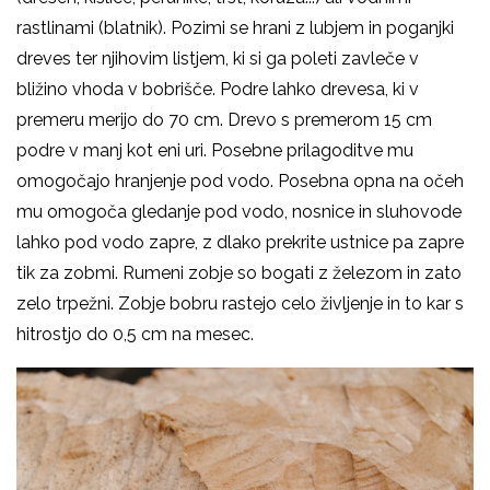
rastlinami (blatnik). Pozimi se hrani z lubjem in poganjki
dreves ter njihovim listjem, ki si ga poleti zavleče v
bližino vhoda v bobrišče. Podre lahko drevesa, ki v
premeru merijo do 70 cm. Drevo s premerom 15 cm
podre v manj kot eni uri. Posebne prilagoditve mu
omogočajo hranjenje pod vodo. Posebna opna na očeh
mu omogoča gledanje pod vodo, nosnice in sluhovode
lahko pod vodo zapre, z dlako prekrite ustnice pa zapre
tik za zobmi. Rumeni zobje so bogati z železom in zato
zelo trpežni. Zobje bobru rastejo celo življenje in to kar s
hitrostjo do 0,5 cm na mesec.