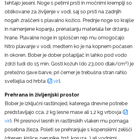
tehtajo jeseni. Noge s petimi prsti in močnimi kremplji so
oblikovane za življenje v vodi, saj so prsti na zadnjih
nogah zraščeni s plavalno kožico. Prednje noge so krajše
in namenjene kopanju, prenašanju materiala ter držanju
hrane. Plavalne noge in sploščen rep mu omogočajo
hitro plavanje v vodi, medtem ko je na kopnem počasen
in okoren. Bober je dober potapljač in lahko pod vodo
2
zdrži tudi do 15 min. Gosti kožuh (do 23,000 dlak/cm
) je
pretežno rjave barve, pri čemer je trebušna stran rahlo
svetlejša od hrbta (
vir
).
Prehrana in življenjski prostor
Bober je izključni rastlinojed, katerega dnevne potrebe
predstavljajo cca. 2 kg lesne mase ali 1,2 kg vrbovja (
vir
). Pri presnovi lesnih in rastlinskih vlaken mu pomaga
posebna žleza. Poleti se prehranjuje s kopenskimi zelišči
(dresen, kislice, perunike, trst, koruza...) ali vodnimi