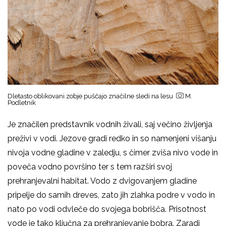
Dletasto oblikovani zobje puščajo značilne sledi na lesu
M.
Podletnik
Je značilen predstavnik vodnih živali, saj večino življenja
preživi v vodi. Jezove gradi redko in so namenjeni višanju
nivoja vodne gladine v zaledju, s čimer zviša nivo vode in
poveča vodno površino ter s tem razširi svoj
prehranjevalni habitat. Vodo z dvigovanjem gladine
pripelje do samih dreves, zato jih zlahka podre v vodo in
nato po vodi odvleče do svojega bobrišča. Prisotnost
vode je tako ključna za prehranjevanje bobra. Zaradi