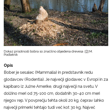
Dokaz prisotnosti bobra so značilno objedena drevesa
M.
Podletnik
Opis
Bober je sesalec (Mammalia) in predstavnik redu
glodavcev (Rodentia). Je največji glodavec v Evropi in za
kapibaro iz Južne Amerike, drugi največji na svetu. V
dolžino meri od 75-100 cm, dodatnih 30-40 cm meri
njegov rep. V povprečju tehta okoli 20 kg, čeprav lahko
največji primerki tehtajo tudi več kot 30 kg. Največ