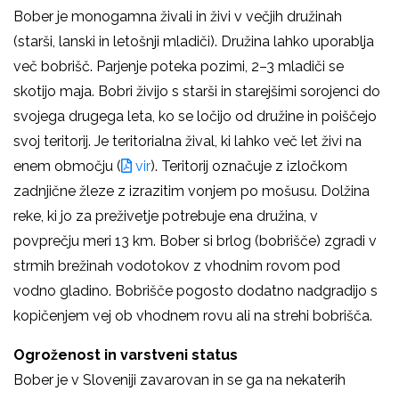
Bober je monogamna živali in živi v večjih družinah
(starši, lanski in letošnji mladiči). Družina lahko uporablja
več bobrišč. Parjenje poteka pozimi, 2
–
3 mladiči se
skotijo maja. Bobri živijo s starši in starejšimi sorojenci do
svojega drugega leta, ko se ločijo od družine in poiščejo
svoj teritorij. Je teritorialna žival, ki lahko več let živi na
enem območju (
vir
). Teritorij označuje z izločkom
zadnjične žleze z izrazitim vonjem po mošusu. Dolžina
reke, ki jo za preživetje potrebuje ena družina, v
povprečju meri 13 km. Bober si brlog (bobrišče) zgradi v
strmih brežinah vodotokov z vhodnim rovom pod
vodno gladino. Bobrišče pogosto dodatno nadgradijo s
kopičenjem vej ob vhodnem rovu ali na strehi bobrišča.
Ogroženost in varstveni status
Bober je v Sloveniji zavarovan in se ga na nekaterih