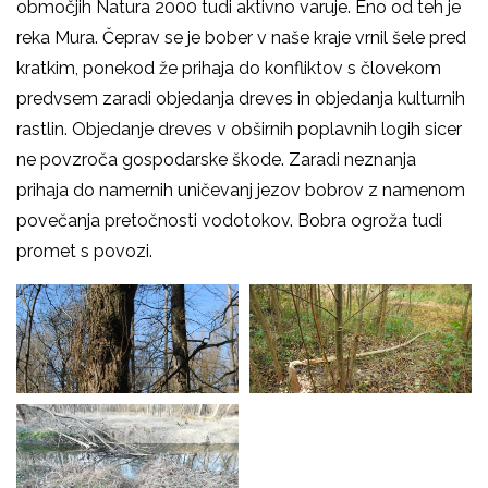
območjih Natura 2000 tudi aktivno varuje. Eno od teh je
reka Mura. Čeprav se je bober v naše kraje vrnil šele pred
kratkim, ponekod že prihaja do konfliktov s človekom
predvsem zaradi objedanja dreves in objedanja kulturnih
rastlin. Objedanje dreves v obširnih poplavnih logih sicer
ne povzroča gospodarske škode. Zaradi neznanja
prihaja do namernih uničevanj jezov bobrov z namenom
povečanja pretočnosti vodotokov. Bobra ogroža tudi
promet s povozi.