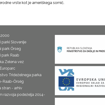
tujerodne vrste kot je ameriškega somič.
 2000
 parki Slovenije
i park Őrseg
i park Raab
ka Zelena vez
Europarc
rstvo Trideželnega parka
o-Raab-Őrség
 stran - arhiv
m razvoja podeželja 2014-