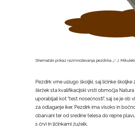
Shematski prikaz razmnoževanja pezdirka
J. Mikulet
Pezdirk vrne uslugo školjki, saj ličinke školjk
škržek sta kvalifikacijski vrsti območja Natur
uporabljali kot "test nosečnosti", saj se je ob
za odlaganje iker. Pezdirk ima visoko in bočn
obarvani ter od sredine telesa do repne plavut
s črvi in ličinkami žuželk.