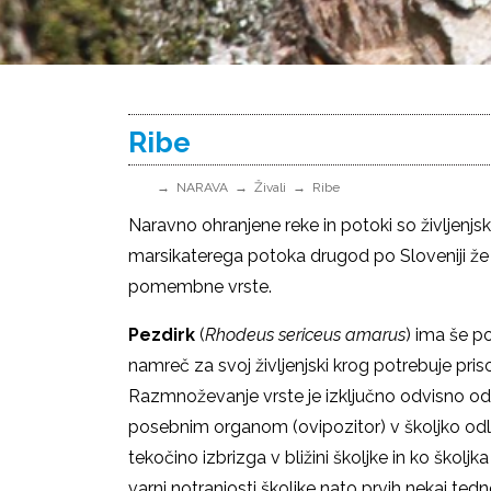
Ribe
NARAVA
Živali
Ribe
Naravno ohranjene reke in potoki so življenjski 
marsikaterega potoka drugod po Sloveniji že i
pomembne vrste.
Pezdirk
(
Rhodeus sericeus amarus
) ima še p
namreč za svoj življenjski krog potrebuje pri
Razmnoževanje vrste je izključno odvisno od p
posebnim organom (ovipozitor) v školjko od
tekočino izbrizga v bližini školjke in ko školj
varni notranjosti školjke nato prvih nekaj tedno