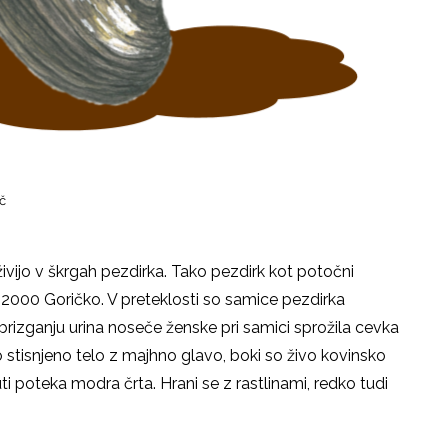
ič
e živijo v škrgah pezdirka. Tako pezdirk kot potočni
a 2000 Goričko. V preteklosti so samice pezdirka
 vbrizganju urina noseče ženske pri samici sprožila cevka
o stisnjeno telo z majhno glavo, boki so živo kovinsko
i poteka modra črta. Hrani se z rastlinami, redko tudi