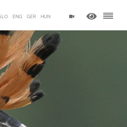
SLO
ENG
GER
HUN
MENU