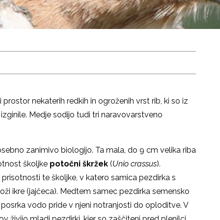
prostor nekaterih redkih in ogroženih vrst rib, ki so iz
zginile. Medje sodijo tudi tri naravovarstveno
osebno zanimivo biologijo. Ta mala, do 9 cm velika riba
sotnost školjke
potočni škržek
(
Unio crassus
).
risotnosti te školjke, v katero samica pezdirka s
loži ikre (jajčeca). Medtem samec pezdirka semensko
ka posrka vodo pride v njeni notranjosti do oploditve. V
v živijo mladi pezdirki, kjer so zaščiteni pred plenilci.