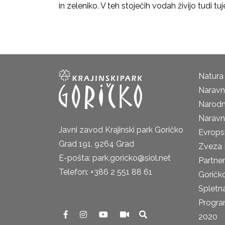
in zeleniko. V teh stoječih vodah živijo tudi 
Natura
Naravni
Narodn
Naravn
Javni zavod Krajinski park Goričko
Evrops
Grad 191, 9264 Grad
Zveza 
E-pošta: park.goricko@siol.net
Partne
Telefon: +386 2 551 88 61
Goričk
Spletna
Progra
2020