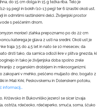
jhna, do 15 cm dolga in 15 g težka riba. Telo je
-19 peg) in bokih (10-13 peg) ter 6 izrastki okoli ust.
 in odmrlimi rastlinskimi delci. Življenjski prostor
ve vode s peščenim dnom.
omyzon mariae
) zlahka prepoznamo po do 22 cm
u katerega je glava z usti na sredini. Okoli ust je
nke traja 3,5 do 4,5 let in nato še 10 mesecev, da
ato drsti tako, da samica odloži ikre v plitva gnezda, ki
poginejo in tako je življenjska doba spolno zrele
e hranijo z organskim drobirjem in mikroorganizmi.
kjer so zakopani v mehko, peščeno muljasto dno, bogato z
eliki in Mali Krki, Peskovskemu in Dolenskem potoku,
 informacij...
 Križevsko in Bukovniško jezero) se sicer izvaja
inja, ostriža, rdečeoko, rdečeperko, smuča, soma, ščuko