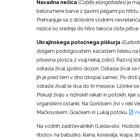
Navadna nežica
(
Cobitis elongatoides)
je ma
belorumene barve z rjavimi pegami po hrbtu (12
Prehranjuje se z drobnimi vodnimi nevretenčarji
nežice so srednje do hitro tekoče čiste plit
Ukrajinskega potočnega piškurja
(
Eudont
dolgem podolgovatem, kačastem telesu na konc
prisesna plošča z vsaj nekaj zobci. Razvoj liči
odrasla žival spolno dozori. Odrasla žival se n
jih je pred tem v dno izkopal samec. Po drsti 
odrasle živali le dva do tri mesece. Ličinke s
Piškurji živijo v nižinskih rekah in potokih, 
organskimi ostanki. Na Goričkem živi v reki V
Mačkovskem, Gračkem in Lukaj potoku.
Več
Na vodnih zadrževalnikih (Ledavsko, Hodoško,
ribolov na babuško, klena, koreselja, krapa, l