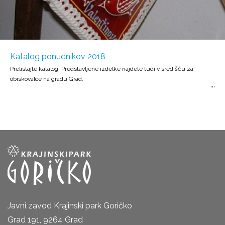
Katalog ponudnikov 2018
Prelistajte katalog. Predstavljene izdelke najdete tudi v središču za
obiskovalce na gradu Grad.
Javni zavod Krajinski park Goričko
Grad 191, 9264 Grad