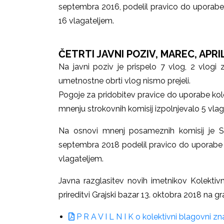
septembra 2016, podelil pravico do uporabe
16 vlagateljem.
ČETRTI JAVNI POZIV, MAREC, APRI
Na javni poziv je prispelo 7 vlog, 2 vlogi 
umetnostne obrti vlog nismo prejeli.
Pogoje za pridobitev pravice do uporabe kol
mnenju strokovnih komisij izpolnjevalo 5 vlaga
Na osnovi mnenj posameznih komisij je S
septembra 2018 podelil pravico do uporabe k
vlagateljem.
Javna razglasitev novih imetnikov Kolektiv
prireditvi Grajski bazar 13. oktobra 2018 na g
P R A V I L N I K o kolektivni blagovn