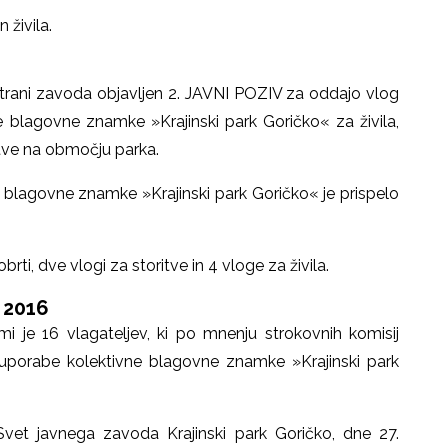
 živila.
i strani zavoda objavljen 2. JAVNI POZIV za oddajo vlog
 blagovne znamke »Krajinski park Goričko« za živila,
itve na območju parka.
 blagovne znamke »Krajinski park Goričko« je prispelo
i, dve vlogi za storitve in 4 vloge za živila.
 2016
mi je 16 vlagateljev, ki po mnenju strokovnih komisij
 uporabe kolektivne blagovne znamke »Krajinski park
vet javnega zavoda Krajinski park Goričko, dne 27.