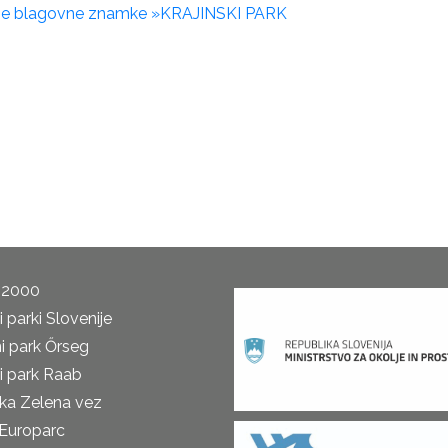
ivne blagovne znamke »KRAJINSKI PARK
 2000
 parki Slovenije
i park Őrseg
i park Raab
ka Zelena vez
Europarc