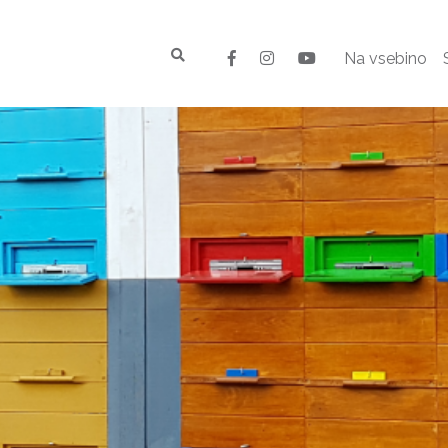
Na vsebino