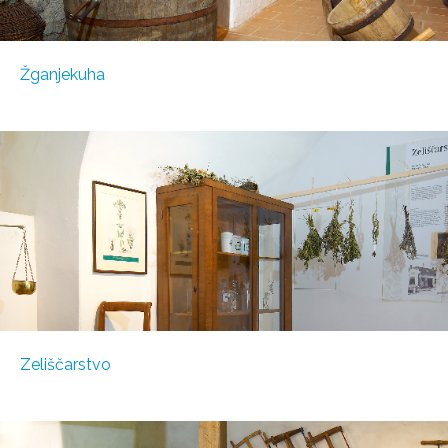
Žganjekuha
Zeliščarstvo