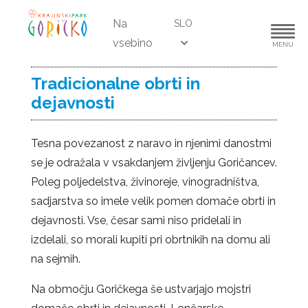
Na
SLO
vsebino
MENU
Tradicionalne obrti in
dejavnosti
Tesna povezanost z naravo in njenimi danostmi
se je odražala v vsakdanjem življenju Goričancev.
Poleg poljedelstva, živinoreje, vinogradništva,
sadjarstva so imele velik pomen domače obrti in
dejavnosti. Vse, česar sami niso pridelali in
izdelali, so morali kupiti pri obrtnikih na domu ali
na sejmih.
Na območju Goričkega še ustvarjajo mojstri