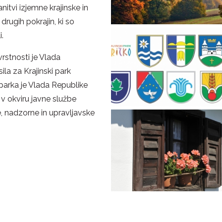
itvi izjemne krajinske in
drugih pokrajin, ki so
i.
vrstnosti je Vlada
la za Krajinski park
parka je Vlada Republike
 v okviru javne službe
e, nadzorne in upravljavske