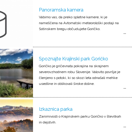
Panoramska kamera
Vabimo vas, da preko spletne kamere, ki je
nameščena na Avtomatski meteorološki postaji na
Sotinskem bregu občudujete Goričko.
Spoznajte Krajinski park Goričko
Goričko je gričevnata pokrajina na skrajnem
severovzhodnem robu Slovenije. Valovito površje je
členjeno s potoki, ki so skozi leta odnašali mehke
usedline in oblikovali široke doline.
Izkaznica parka
Zanimivosti o Krajinskem parku Goričko v številkah
in dejstvih.