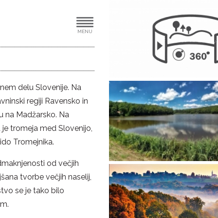
MENU
nem delu Slovenije. Na
vninski regiji Ravensko in
du na Madžarsko. Na
 je tromeja med Slovenijo,
ido Tromejnika.
dmaknjenosti od večjih
šana tvorbe večjih naselij,
tvo se je tako bilo
om.