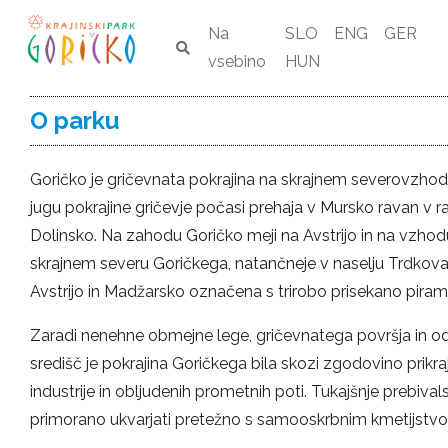
Na
SLO
ENG
GER
vsebino
HUN
O parku
Goričko je gričevnata pokrajina na skrajnem severovzhod
jugu pokrajine gričevje počasi prehaja v Mursko ravan v ra
Dolinsko. Na zahodu Goričko meji na Avstrijo in na vzho
skrajnem severu Goričkega, natančneje v naselju Trdkova
Avstrijo in Madžarsko označena s trirobo prisekano piram
Zaradi nenehne obmejne lege, gričevnatega površja in o
središč je pokrajina Goričkega bila skozi zgodovino prikraj
industrije in obljudenih prometnih poti. Tukajšnje prebivals
primorano ukvarjati pretežno s samooskrbnim kmetijstv