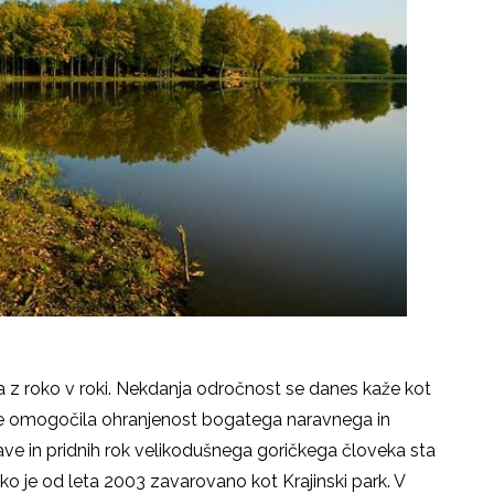
a z roko v roki. Nekdanja odročnost se danes kaže kot
 je omogočila ohranjenost bogatega naravnega in
ave in pridnih rok velikodušnega goričkega človeka sta
o je od leta 2003 zavarovano kot Krajinski park. V