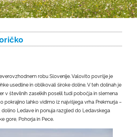
oričko
severovzhodnem robu Slovenije. Valovito površje je
hke usedline in oblikovali široke doline. V teh dolinah je
er v številnih zaselkih poselil tudi pobočja in slemena
o pokrajino lahko vidimo iz najvišjega vrha Prekmurja –
ad dolino Ledave in ponuja razgled do Ledavskega
čke gore, Pohorja in Pece.