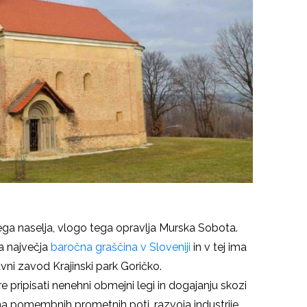
ega naselja, vlogo tega opravlja Murska Sobota.
ja največja
baročna graščina v Sloveniji
in v tej ima
vni zavod Krajinski park Goričko.
pripisati nenehni obmejni legi in dogajanju skozi
šana pomembnih prometnih poti, razvoja industrije,