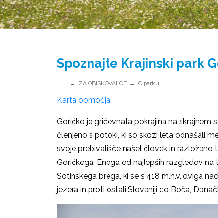
Spoznajte Krajinski park G
ZA OBISKOVALCE
O parku
Karta območja
Goričko je gričevnata pokrajina na skrajnem 
členjeno s potoki, ki so skozi leta odnašali me
svoje prebivališče našel človek in razloženo t
Goričkega. Enega od najlepših razgledov na t
Sotinskega brega, ki se s 418 m.n.v. dviga n
jezera in proti ostali Sloveniji do Boča, Dona