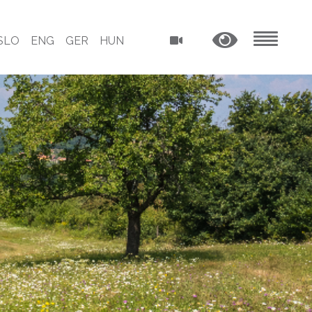
SLO
ENG
GER
HUN
MENU