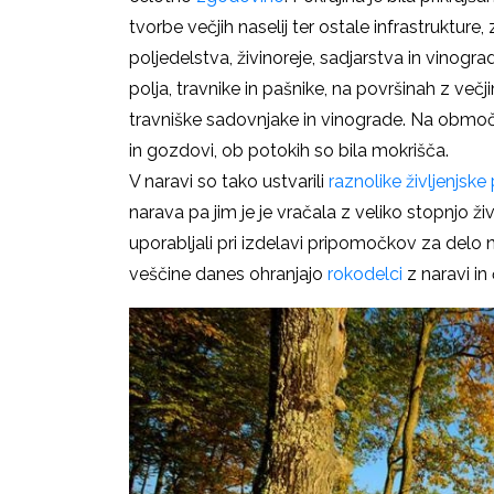
tvorbe večjih naselij ter ostale infrastrukture,
poljedelstva, živinoreje, sadjarstva in vinogra
polja, travnike in pašnike, na površinah z več
travniške sadovnjake in vinograde. Na območj
in gozdovi, ob potokih so bila mokrišča.
V naravi so tako ustvarili
raznolike življenjske
narava pa jim je je vračala z veliko stopnjo ž
uporabljali pri izdelavi pripomočkov za delo n
veščine danes ohranjajo
rokodelci
z naravi in 