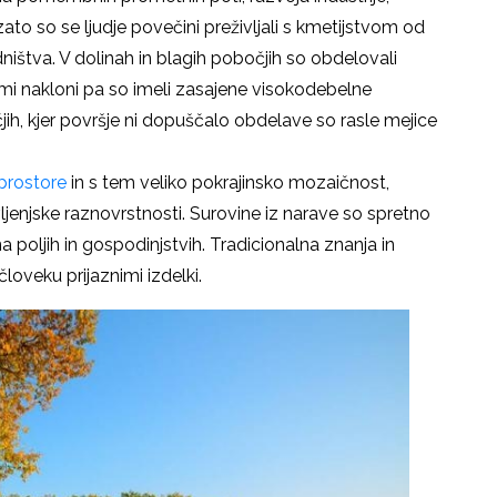
 zato so se ljudje povečini preživljali s kmetijstvom od
dništva. V dolinah in blagih pobočjih so obdelovali
jimi nakloni pa so imeli zasajene visokodebelne
ih, kjer površje ni dopuščalo obdelave so rasle mejice
 prostore
in s tem veliko pokrajinsko mozaičnost,
ivljenjske raznovrstnosti. Surovine iz narave so spretno
a poljih in gospodinjstvih. Tradicionalna znanja in
človeku prijaznimi izdelki.