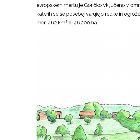
evropskem merilu je Goričko vključeno v om
katerih se še posebej varujejo redke in ogrožene
2
meri 462 km
ali 46.200 ha.