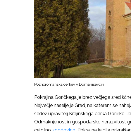
Poznoromanska cerkev v Domanjševcih
Pokrajina Goričkega je brez večjega središčn
Največje naselje je Grad, na katerem se naha
sedež upravitelj Krajinskega parka Goričko, Ja
Odmaknjenost in gospodarsko nerazvitost gre 
celotno
zgodovino
. Pokrajina je bila prikraj