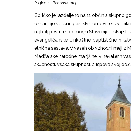
Pogled na Bodonski breg
Goričko je razdeljeno na 11 občin s skupno 90 
oznanjajo vaški in gasilski domovi ter zvoniki 
najbolj pestrem območju Slovenije. Tukaj složno 
evangeličanske, binkoštne, baptistične in kal
etnična sestava. V vaseh ob vzhodni meji z Ma
Madžarske narodne manjšine, v nekaterih vas
skupnosti. Vsaka skupnost prispeva svoj del