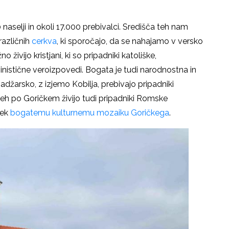
naselji in okoli 17.000 prebivalci. Središča teh nam
različnih
cerkva
, ki sporočajo, da se nahajamo v versko
živijo kristjani, ki so pripadniki katoliške,
vinistične veroizpovedi. Bogata je tudi narodnostna in
džarsko, z izjemo Kobilja, prebivajo pripadniki
eh po Goričkem živijo tudi pripadniki Romske
ček
bogatemu kulturnemu mozaiku Goričkega
.