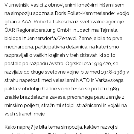
V umetniški vasici z obnovljenimi kmečkimi hišami sem
na simpoziju spoznala Doris Pollet-Kammerlander, vodjo
gibanja AAA, Roberta Lukescha iz svetovalne agencije
ÖAR Regionalberatung GmbH in Joachima Tajmela,
biologa iz Jennersdorfa/Ženavci. Zame je bila to prva
mednarodna, participativna delavnica, na kateri smo
razpravljali o vaških krajinah v treh državah, ki so to
postale po razpadu Avstro-Ogrske leta 1919/20, se
razvijale do druge svetovne vojne, bile med 1948-1989 v
strahu napetosti med velesilami NATO in Varšavskega
pakta v obdobju hladne vojne ter so se po letu 1989
znašle brez železne zavese, preoranega pasu zemlje z
minskim poljem, stražnimi stolpi, stražnicami in vojaki na
vseh straneh meje.
Kako naprej? je bila tema simpozija, kakšen razvoj si