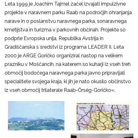
Leta 1999 je Joachim Tajmel začel izvajati impulzivne
projekte v naravnem parku Raab na področjih ohranjanja
narave in o poslanstvu naravnega parka, sonaravnega
kmetijstva in turizma v parkovnih občinah. Projekte so
podprle Evropska unija, Republika Avstrija in
Gradiščanska s sredstvi iz programa LEADER II. Leta
2000 je ARGE Goričko organiziral nastop na velikem
prazniku v Moščancih, na katerem so kuharji iz vseh treh
območij bodočega naravnega parka javno pripravljali
specialitete svojega kraja, ki jih je nato okusilo občinstvo
iz vseh območij trilaterale Raab-Őrség-Goričko«.