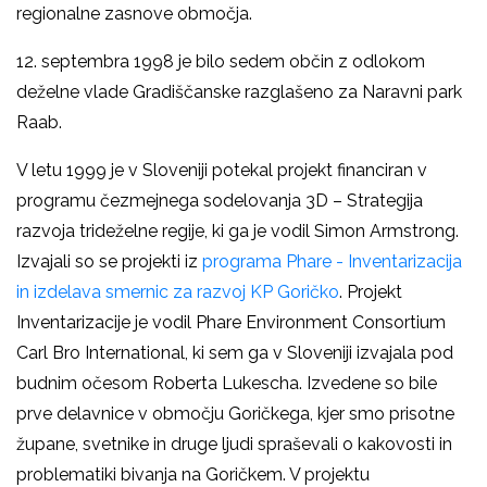
regionalne zasnove območja.
12. septembra 1998 je bilo sedem občin z odlokom
deželne vlade Gradiščanske razglašeno za Naravni park
Raab.
V letu 1999 je v Sloveniji potekal projekt financiran v
programu čezmejnega sodelovanja 3D – Strategija
razvoja trideželne regije, ki ga je vodil Simon Armstrong.
Izvajali so se projekti iz
programa Phare - Inventarizacija
in izdelava smernic za razvoj KP Goričko
. Projekt
Inventarizacije je vodil Phare Environment Consortium
Carl Bro International, ki sem ga v Sloveniji izvajala pod
budnim očesom Roberta Lukescha. Izvedene so bile
prve delavnice v območju Goričkega, kjer smo prisotne
župane, svetnike in druge ljudi spraševali o kakovosti in
problematiki bivanja na Goričkem. V projektu