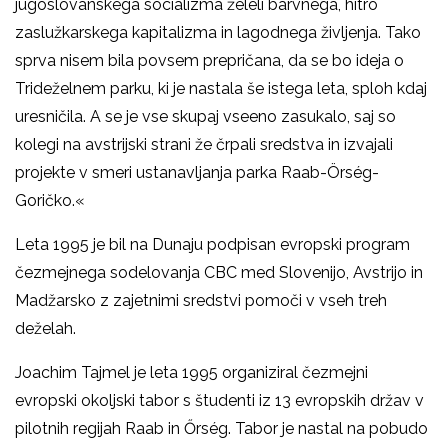
jugoslovanskega socializma želeli barvnega, hitro
zaslužkarskega kapitalizma in lagodnega življenja. Tako
sprva nisem bila povsem prepričana, da se bo ideja o
Trideželnem parku, ki je nastala še istega leta, sploh kdaj
uresničila. A se je vse skupaj vseeno zasukalo, saj so
kolegi na avstrijski strani že črpali sredstva in izvajali
projekte v smeri ustanavljanja parka Raab-Örség-
Goričko.«
Leta 1995 je bil na Dunaju podpisan evropski program
čezmejnega sodelovanja CBC med Slovenijo, Avstrijo in
Madžarsko z zajetnimi sredstvi pomoči v vseh treh
deželah.
Joachim Tajmel je leta 1995 organiziral čezmejni
evropski okoljski tabor s študenti iz 13 evropskih držav v
pilotnih regijah Raab in Őrség. Tabor je nastal na pobudo