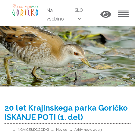
Na
SLO
vsebino
MENU
20 let Krajinskega parka Goričko
ISKANJE POTI (1. del)
NOVICE&DOGODKI
Novice
Arhiv novic 2023