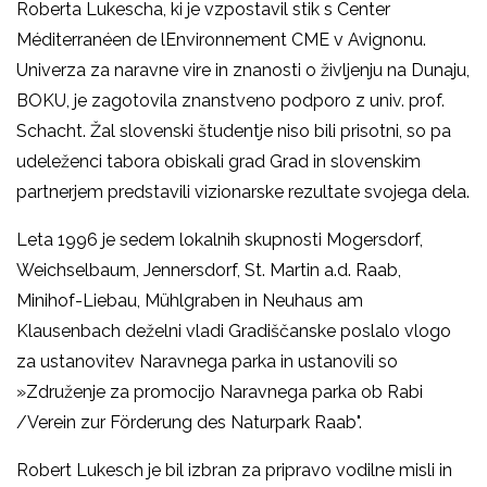
Roberta Lukescha, ki je vzpostavil stik s Center
Méditerranéen de lEnvironnement CME v Avignonu.
Univerza za naravne vire in znanosti o življenju na Dunaju,
BOKU, je zagotovila znanstveno podporo z univ. prof.
Schacht. Žal slovenski študentje niso bili prisotni, so pa
udeleženci tabora obiskali grad Grad in slovenskim
partnerjem predstavili vizionarske rezultate svojega dela.
Leta 1996 je sedem lokalnih skupnosti Mogersdorf,
Weichselbaum, Jennersdorf, St. Martin a.d. Raab,
Minihof-Liebau, Mühlgraben in Neuhaus am
Klausenbach deželni vladi Gradiščanske poslalo vlogo
za ustanovitev Naravnega parka in ustanovili so
»Združenje za promocijo Naravnega parka ob Rabi
/Verein zur Förderung des Naturpark Raab".
Robert Lukesch je bil izbran za pripravo vodilne misli in