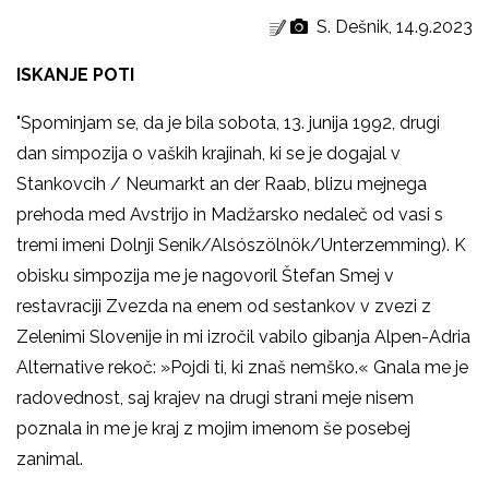
S. Dešnik, 14.9.2023
ISKANJE POTI
"Spominjam se, da je bila sobota, 13. junija 1992, drugi
dan simpozija o vaških krajinah, ki se je dogajal v
Stankovcih / Neumarkt an der Raab, blizu mejnega
prehoda med Avstrijo in Madžarsko nedaleč od vasi s
tremi imeni Dolnji Senik/Alsószölnök/Unterzemming). K
obisku simpozija me je nagovoril Štefan Smej v
restavraciji Zvezda na enem od sestankov v zvezi z
Zelenimi Slovenije in mi izročil vabilo gibanja Alpen-Adria
Alternative rekoč: »Pojdi ti, ki znaš nemško.« Gnala me je
radovednost, saj krajev na drugi strani meje nisem
poznala in me je kraj z mojim imenom še posebej
zanimal.