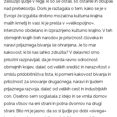
zaslužijo ljudje v regiji, ki so še ostali, so ostareli in obupali
nad preteklostjo. Doris je razlagala o tem, kako se je v
Evropi že izgubila drobno mozaična kulturna krajina
malih kmetij in vasi, ki je prešla v »velikopoljno«,
intenzivno obdelano in izpraznjeno kulturno krajino. V teh
obmejnih krajih treh narodov je prisrčnost človeka in
naravi prijaznega bivanja še ohranjena. Je to mar
kakovost, ki bi nas lahko združila? V delavnici smo
prisotni razpravljali, da je morda ravno odročnost
obmejnih krajev, daleč od velikih središč in nerazvitost v
smislu pridobitništva tista, ki pomeni kakovost bivanja in
priložnost za snovanje drugačnega, naravi in ljudem
prijaznega razvoja, daleč od velikih cest in industrijskih
con. Osebno sem soglašala z idejo in se vrnila domov
polna vtisov na eni strani in polna dvomov na drugi
strani. Bilo mi je jasno, da so si ljudje po dobi »sivega«