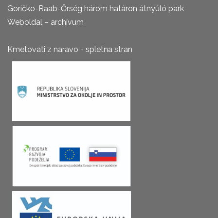
Goričko-Raab-Őrség három határon átnyúló park
Weboldal – archívum
Kmetovati z naravo - spletna stran