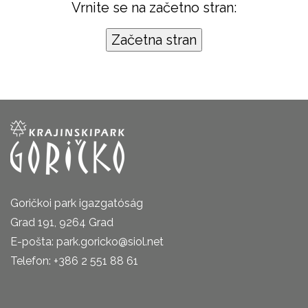
Vrnite se na začetno stran:
Goričkoi park igazgatóság
Grad 191, 9264 Grad
E-pošta: park.goricko@siol.net
Telefon: +386 2 551 88 61