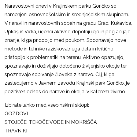
Naravoslovni dnevi v Krajinskem parku Goričko so
namenjeni osnovnošolskim in srednješolskim skupinam.
V naravi in naravoslovnih sobah na gradu Grad: Kukavica,
Upkaš in Vidra, učenci aktivno dopolnjujejo in poglabljajo
znanje, ki ga pridobijo med poukom. Spoznavajo nove
metode in tehnike raziskovalnega dela in kritično
pristopijo k problematiki na terenu. Aktivno opazujejo,
spoznavajo in doživljajo določeno življenjsko okolje ter
spoznavajo sobivanje človeka z naravo. Cilj, ki ga
zasledujemo v Javnem zavodu Krajinski park Goričko, je
pozitiven odnos do narave in okolja, v katerem živimo.
Izbirate lahko med vsebinskimi sklopi:
GOZDOVI
STOJEČE, TEKOČE VODE IN MOKRIŠČA
TRAVNIKI