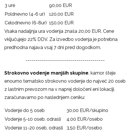
3 ure
90,00 EUR
Poldnevno (4-6 ur)
120,00 EUR
Celodnevno (6-8ur)
150,00 EUR
Vsaka nadaljnja ura vodenja znaša 20,00 EUR. Cene
vključujejo 22% DDV. Za izvedbo vodenja je potrebna
predhodna najava vsaj 7 dni pred dogodkom.
---------------------------------------
Strokovno vodenje manjših skupine
, kamor šteje
enourno tematsko strokovno vodenje do največ 20 oseb
z lastnim prevozom na v naprej določeni eni lokaciji,
zaračunavamo po naslednjem ceniku:
Vodenje do 5 oseb
30,00 EUR/skupino
Vodenje 5-10 oseb, odrasli
4,00 EUR/osebo
Vodenje 11-20 oseb, odrasli
3,50 EUR/osebo