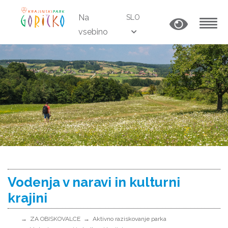
Na
SLO
vsebino
MENU
Vodenja v naravi in kulturni
krajini
ZA OBISKOVALCE
Aktivno raziskovanje parka