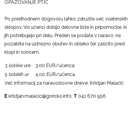
OPAZOVANJE PTIC
Po predhodnem dogovoru lahko združite več vsebinskih
sklopov. Vsi učenci dobijo delovne liste in pripomočke, ki
jih potrebujejo pri delu. Preden se podate v naravo, ne
pozabite na ustrezno obutev in obleko ter zaščito pred
klopi in soncem.
3 šolske ure
3,00 EUR/učenca
5 šolskih ur
4,00 EUR/učenca
Več informacij za naravoslovne dneve: Kristjan Malačič
E
kristjan.malacic@goricko.info,
T
041 670 956