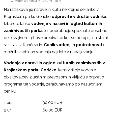
Vodenja v naravi in kulturni krajini
Na raziskovanje narave in kluturne krajine se lahko v
Krajinskem parku Goričko
odpravite v družbi vodnika
.
Izberete lahko
vodenje v naravi in ogled kulturnih
zanimivostih parka
ter podrobneje spoznate posebne
dele krajine in njihove prebivalce kot so netopirji na stalni
razstavi v Kančevcih.
Cenik vodenj in podrobnosti
o
možnih vsebinah vodenja najdete v nadaljevanju
.
Vodenja v naravi in ogled kulturnih zanimivostih v
Krajinskem parku Goričko
, kamor šteje vodenje
obiskovalcev z lastnim prevozom in vključuje pripravo
programa ter vodenje, zaračunavamo po naslednjem
ceniku:
1 ura
30,00 EUR
2 uri
60,00 EUR