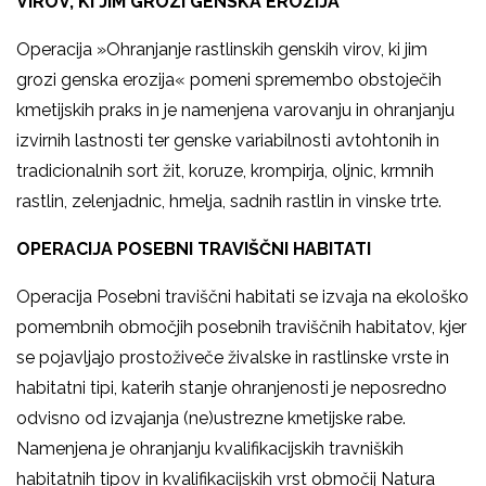
VIROV, KI JIM GROZI GENSKA EROZIJA
Operacija »Ohranjanje rastlinskih genskih virov, ki jim
grozi genska erozija« pomeni spremembo obstoječih
kmetijskih praks in je namenjena varovanju in ohranjanju
izvirnih lastnosti ter genske variabilnosti avtohtonih in
tradicionalnih sort žit, koruze, krompirja, oljnic, krmnih
rastlin, zelenjadnic, hmelja, sadnih rastlin in vinske trte.
OPERACIJA POSEBNI TRAVIŠČNI HABITATI
Operacija Posebni traviščni habitati se izvaja na ekološko
pomembnih območjih posebnih traviščnih habitatov, kjer
se pojavljajo prostoživeče živalske in rastlinske vrste in
habitatni tipi, katerih stanje ohranjenosti je neposredno
odvisno od izvajanja (ne)ustrezne kmetijske rabe.
Namenjena je ohranjanju kvalifikacijskih travniških
habitatnih tipov in kvalifikacijskih vrst območij Natura