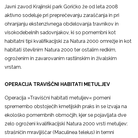
Javni zavod Krajinski park Goričko že od leta 2008
aktivno sodeluje pri preprečevanju zaraščanja in pri
ohranjanju ekstenzivnega obdelovanja travnikov in
visokodebelnih sadovnjakov, ki so pomembni kot
habitatni tipi kvalifikacijski za Natura 2000 omrežje in kot
habitati številnim Natura 2000 ter ostalim redkim,
ogroženim in zavarovanim rastlinskim in živalskim
vrstam.
OPERACIJA TRAVIŠČNI HABITATI METULJEV
Operacija »Traviščni habitati metuljev« pomeni
spremembo obstoječih kmetijskih praks in se izvaja na
ekološko pomembnih območjih, kjer se pojavljata dve
zelo ogroženi kvalifikacijski Natura 2000 vrsti metuljev:
strašničin mravljiščar (Maculinea teleius) in temni