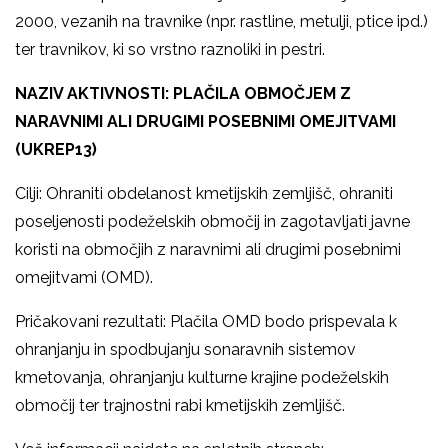
2000, vezanih na travnike (npr. rastline, metulji, ptice ipd.)
ter travnikov, ki so vrstno raznoliki in pestri.
NAZIV AKTIVNOSTI: PLAČILA OBMOČJEM Z
NARAVNIMI ALI DRUGIMI POSEBNIMI OMEJITVAMI
(UKREP13)
Cilji: Ohraniti obdelanost kmetijskih zemljišč, ohraniti
poseljenosti podeželskih območij in zagotavljati javne
koristi na območjih z naravnimi ali drugimi posebnimi
omejitvami (OMD).
Pričakovani rezultati: Plačila OMD bodo prispevala k
ohranjanju in spodbujanju sonaravnih sistemov
kmetovanja, ohranjanju kulturne krajine podeželskih
območij ter trajnostni rabi kmetijskih zemljišč.