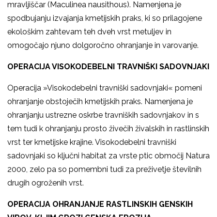
mravljiščar (Maculinea nausithous). Namenjena je
spodbujanju izvajanja kmetijskih praks, ki so prilagojene
ekološkim zahtevam teh dveh vrst metuljev in
omogočajo njuno dolgoročno ohranjanje in varovanje.
OPERACIJA VISOKODEBELNI TRAVNIŠKI SADOVNJAKI
Operacija »Visokodebelni travniški sadovnjaki« pomeni
ohranjanje obstoječih kmetijskih praks. Namenjena je
ohranjanju ustrezne oskrbe travniških sadovnjakov in s
tem tudi k ohranjanju prosto živečih živalskih in rastlinskih
vrst ter kmetijske krajine. Visokodebelni travniški
sadovnjaki so ključni habitat za vrste ptic območij Natura
2000, zelo pa so pomembni tudi za preživetje številnih
drugih ogroženih vrst.
OPERACIJA OHRANJANJE RASTLINSKIH GENSKIH