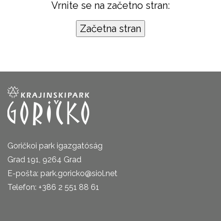
Vrnite se na začetno stran:
Goričkoi park igazgatóság
Grad 191, 9264 Grad
E-pošta: park.goricko@siol.net
Telefon: +386 2 551 88 61