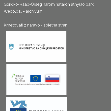
Goričko-Raab-Őrség három határon átnyúló park
Weboldal – archívum
Kmetovati z naravo - spletna stran