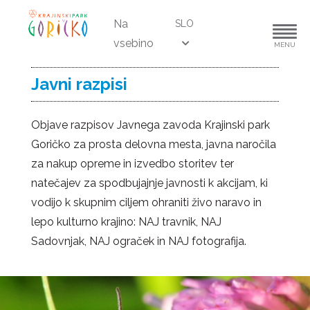
Na
SLO
vsebino
MENU
Javni razpisi
Objave razpisov Javnega zavoda Krajinski park
Goričko za prosta delovna mesta, javna naročila
za nakup opreme in izvedbo storitev ter
natečajev za spodbujajnje javnosti k akcijam, ki
vodijo k skupnim ciljem ohraniti živo naravo in
lepo kulturno krajino: NAJ travnik, NAJ
Sadovnjak, NAJ ograček in NAJ fotografija.