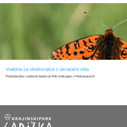
Vsebine za obiskovalce z okvarami vida
Predstavitev vsebine tabel na Poti metuljev v Motvarjevcih