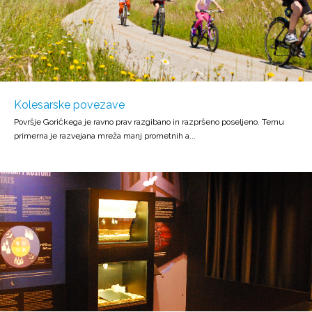
Kolesarske povezave
Površje Goričkega je ravno prav razgibano in razpršeno poseljeno. Temu
primerna je razvejana mreža manj prometnih a...