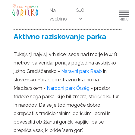
Na
SLO
vsebino
MENU
Aktivno raziskovanje parka
Tukajšnji najvišji vrh sicer sega nad morje le 418
metrov, pa vendar ponuja pogled na avstrijsko
južno Gradiščansko -
Naravni park Raab
in
slovensko Porabje in stražno krajino na
Madžarskem -
Narodni park Őrség
- prostor
trideželnega parka, ki je bil zmeraj stičišče kultur
in narodov. Da se je tod mogoče dobro
okrepčati s tradicionalnimi goričkimi jedmi in
poveseliti ob žlahtni gorički kapljici, pa se
prepriča vsak, ki pride "sem gor".