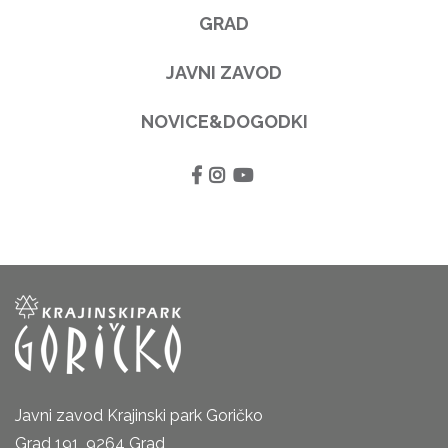
GRAD
JAVNI ZAVOD
NOVICE&DOGODKI
Javni zavod Krajinski park Goričko
Grad 191, 9264 Grad