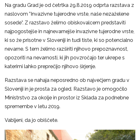
Na gradu Grad je od četrtka 29.8.2019 odprta razstava z
naslovom ”Invazivne tujerodne vrste, naše nezaželene
sosede”. Z razstavo želimo obiskovalcem predstaviti
najpogostejše in najnevarnejše invazivne tujerodne vrste,
ki so že prisotne v Sloveniji in tudi tiste, ki so potencialno
nevarne. S tem želimo razširiti njihovo prepoznavnost,
opozoriti na nevarnosti, ki jih povzročajo ter ukrepe s
katerimi lahko preprečijo njihovo širjenje.
Razstava se nahaja neposredno ob največjem gradu v
Sloveniji in je prosta za ogled. Razstavo je omogočilo
Ministrstvo za okolje in prostor iz Sklada za podnebne
spremembe v letu 2019.
Vabljeni, da jo obiščete.