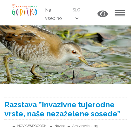
Na
SLO
vsebino
MENU
Razstava ”Invazivne tujerodne
vrste, naše nezaželene sosede”
NOVICE&DOGODKI
Novice
Arhiv novic 2019