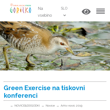
Na
SLO
vsebino
MENU
Green Exercise na tiskovni
konferenci
NOVICE&DOGODKI
Novice
Arhiv novic 2019