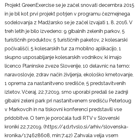
Projekt GreenExercise se je začel snovati decembra 2015
in je bil kot prvi projekt potrjen v programu čezmejnega
sodelovanja z Madžarsko se je začel izvajati 1. 8. 2016. V
treh letih je bilo izvedeno: 9 gibalnih zelenih parkov, 5
turističnih produktov, 5 turističnih paketov, 2 kolesarski
počivališči, 5 kolesarskih tur za mobilno aplikacijo, 1
skupno usposabljanje kolesarskih vodnikov, ki imajo
licenco Planinske zveze Slovenije, 10 delavnic na temo:
naravoslovje, zdrav način življenja, ekološko kmetovanje,
1 oprema za nastanitveno središče, 5 predstavitvenih
izletov. Včeraj, 22.7.2019, smo uporabi predali še zadnji
gibalni zeleni park pri nastanitvenem središču Peterloug
v Markovcih in na tiskovni konferenci predstavili vse
pridobitve. O tem je poročala tudi RTV v Slovenski
kroniki 22.7.2019. (https://4d.rtvslo.si/arhiv/slovenska-
kronika/174628608, min:7:42) Zahvala velja vsem