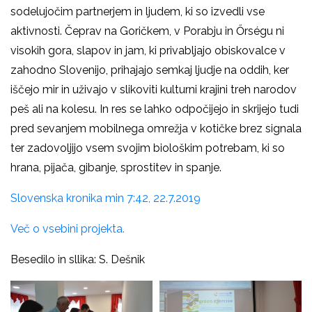
sodelujočim partnerjem in ljudem, ki so izvedli vse
aktivnosti. Čeprav na Goričkem, v Porabju in Őrségu ni
visokih gora, slapov in jam, ki privabljajo obiskovalce v
zahodno Slovenijo, prihajajo semkaj ljudje na oddih, ker
iščejo mir in uživajo v slikoviti kulturni krajini treh narodov
peš ali na kolesu. In res se lahko odpočijejo in skrijejo tudi
pred sevanjem mobilnega omrežja v kotičke brez signala
ter zadovoljijo vsem svojim biološkim potrebam, ki so
hrana, pijača, gibanje, sprostitev in spanje.
Slovenska kronika min 7:42, 22.7.2019
Več o vsebini projekta.
Besedilo in sllika: S. Dešnik