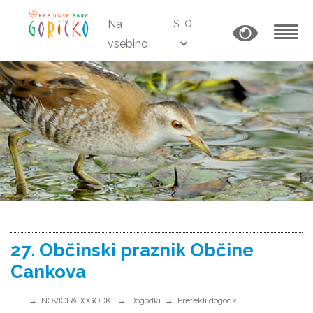
Na
SLO
vsebino
MENU
27. Občinski praznik Občine
Cankova
NOVICE&DOGODKI
Dogodki
Pretekli dogodki