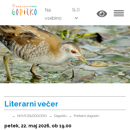
Na
SLO
vsebino
MENU
Literarni večer
NOVICE&DOGODKI
Dogodki
Pretekli dogodki
petek, 22. maj 2026, ob 19.00