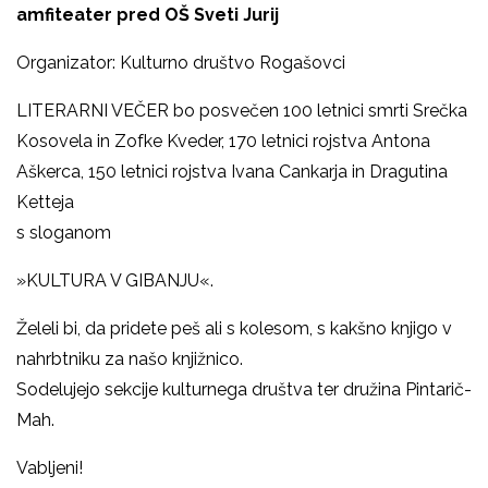
amfiteater pred OŠ Sveti Jurij
Organizator: Kulturno društvo Rogašovci
LITERARNI VEČER bo posvečen 100 letnici smrti Srečka
Kosovela in Zofke Kveder, 170 letnici rojstva Antona
Aškerca, 150 letnici rojstva Ivana Cankarja in Dragutina
Ketteja
s sloganom
»KULTURA V GIBANJU«.
Želeli bi, da pridete peš ali s kolesom, s kakšno knjigo v
nahrbtniku za našo knjižnico.
Sodelujejo sekcije kulturnega društva ter družina Pintarič-
Mah.
Vabljeni!