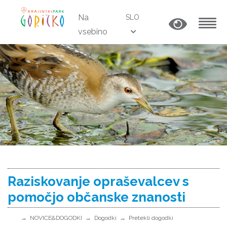
Na
SLO
vsebino
MENU
Raziskovanje opraševalcev s
pomočjo občanske znanosti
NOVICE&DOGODKI
Dogodki
Pretekli dogodki