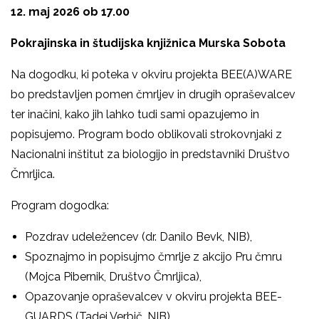
12. maj 2026 ob 17.00
Pokrajinska in študijska knjižnica Murska Sobota
Na dogodku, ki poteka v okviru projekta BEE(A)WARE
bo predstavljen pomen čmrljev in drugih opraševalcev
ter inačini, kako jih lahko tudi sami opazujemo in
popisujemo. Program bodo oblikovali strokovnjaki z
Nacionalni inštitut za biologijo
in predstavniki
Društvo
Čmrljica
.
Program dogodka:
Pozdrav udeležencev
(dr. Danilo Bevk, NIB),
Spoznajmo in popisujmo čmrlje z akcijo Pru čmru
(Mojca Pibernik, Društvo Čmrljica),
Opazovanje opraševalcev v okviru projekta BEE-
GUARDS
(Tadej Verbič, NIB),