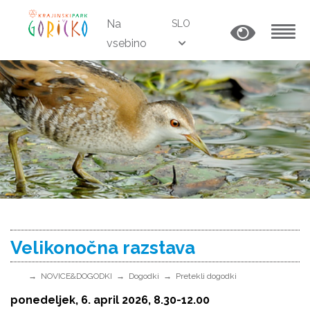
Na
SLO
vsebino
MENU
Velikonočna razstava
NOVICE&DOGODKI
Dogodki
Pretekli dogodki
ponedeljek, 6. april 2026, 8.30-12.00