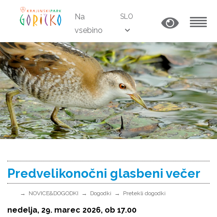
Na
SLO
vsebino
MENU
Predvelikonočni glasbeni večer
NOVICE&DOGODKI
Dogodki
Pretekli dogodki
nedelja, 29. marec 2026, ob 17.00