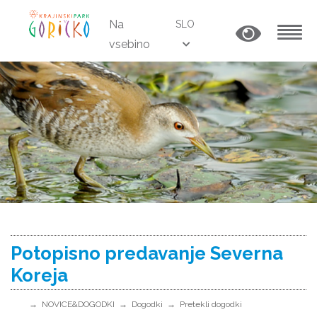
Na
SLO
vsebino
MENU
Potopisno predavanje Severna
Koreja
NOVICE&DOGODKI
Dogodki
Pretekli dogodki