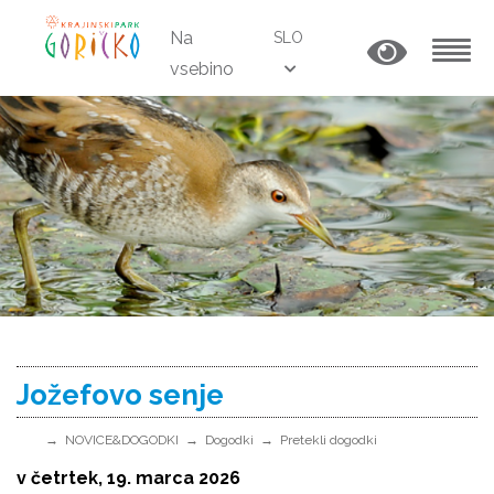
Na
SLO
vsebino
MENU
Jožefovo senje
NOVICE&DOGODKI
Dogodki
Pretekli dogodki
v četrtek, 19. marca 2026