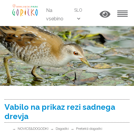
Na
SLO
vsebino
MENU
Vabilo na prikaz rezi sadnega
drevja
NOVICE&DOGODKI
Dogodki
Pretekli dogodki