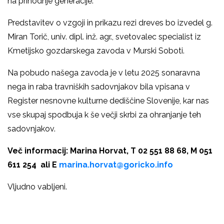
na prihodnje generacije.
Predstavitev o vzgoji in prikazu rezi dreves bo izvedel g.
Miran Torič, univ. dipl. inž. agr., svetovalec specialist iz
Kmetijsko gozdarskega zavoda v Murski Soboti.
Na pobudo našega zavoda je v letu 2025 sonaravna
nega in raba travniških sadovnjakov bila vpisana v
Register nesnovne kulturne dediščine Slovenije, kar nas
vse skupaj spodbuja k še večji skrbi za ohranjanje teh
sadovnjakov.
Več informacij: Marina Horvat, T 02 551 88 68, M 051
611 254 ali E
marina.horvat@goricko.info
Vljudno vabljeni.