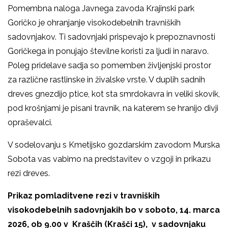
Pomembna naloga Javnega zavoda Krajinski park
Goričko je ohranjanje visokodebelnih travniških
sadovnjakov. Ti sadovnjaki prispevajo k prepoznavnosti
Goričkega in ponujajo številne koristi za ljudi in naravo.
Poleg pridelave sadja so pomemben življenjski prostor
za različne rastlinske in živalske vrste. V duplih sadnih
dreves gnezdijo ptice, kot sta smrdokavra in veliki skovik,
pod krošnjami je pisani travnik, na katerem se hranijo divji
opraševalci.
V sodelovanju s Kmetijsko gozdarskim zavodom Murska
Sobota vas vabimo na predstavitev o vzgoji in prikazu
rezi dreves.
Prikaz pomladitvene rezi v travniških
visokodebelnih sadovnjakih bo v soboto, 14. marca
2026, ob 9.00 v Kraščih (Krašči 15), v sadovnjaku