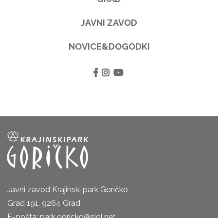
JAVNI ZAVOD
NOVICE&DOGODKI
Javni zavod Krajinski park Goričko
Grad 191, 9264 Grad
E-pošta: park.goricko@siol.net