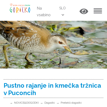
Na
SLO
vsebino
MENU
Pustno rajanje in kmečka tržnica
v Puconcih
NOVICE&DOGODKI
Dogodki
Pretekli dogodki