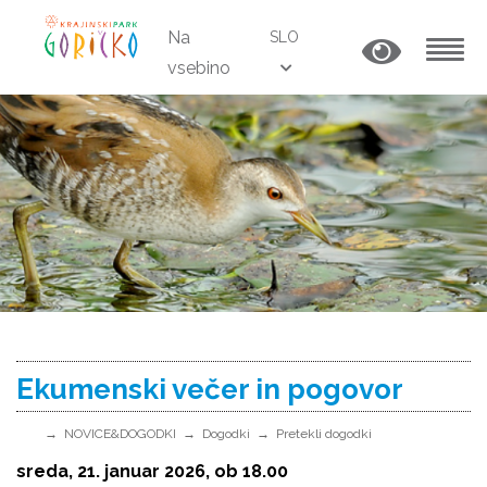
Na
SLO
vsebino
MENU
Ekumenski večer in pogovor
NOVICE&DOGODKI
Dogodki
Pretekli dogodki
sreda, 21. januar 2026, ob 18.00