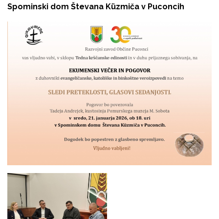
Spominski dom Števana Küzmiča v Puconcih