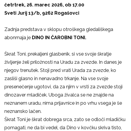
četrtrek, 26. marec 2026, ob 17.00
Sveti Jurij 13/b, 9262 Rogašovci
Zadnja predstava v sklopu otroškega gledališkega
abonmaja je
DINO IN ČAROBNI TONI.
Škrat Toni, prekaljeni glasbenik, si vse svoje škratje
življenje želi priložnosti na Uradu za zvezde. In danes je
njegov trenutek. Stoji pred vrati Urada za zvezde, ko
zasliši glasno in nenavadno trkanje. Na vse svoje
presenečenje ugotovi, da za njim v vrsti za zvezde stoji
dinozaver mladiček. Uboga živalca se ne znajde na
neznanem uradu, nima prijavnice in po vrhu vsega je še
neznansko lačen.
Škrat Toni je škrat dobrega srca, zato se odloči mladičku
pomagati, ne da bi vedel, da Dino v kovčku skriva tisto,