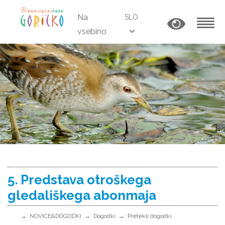
Na
SLO
vsebino
MENU
5. Predstava otroškega
gledališkega abonmaja
NOVICE&DOGODKI
Dogodki
Pretekli dogodki