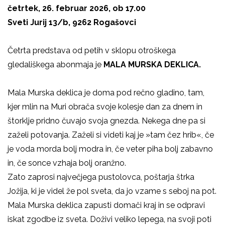
četrtek, 26. februar 2026, ob 17.00
Sveti Jurij 13/b, 9262 Rogašovci
Četrta predstava od petih v sklopu otroškega
gledališkega abonmaja je
MALA MURSKA DEKLICA.
Mala Murska deklica je doma pod rečno gladino, tam,
kjer mlin na Muri obrača svoje kolesje dan za dnem in
štorklje pridno čuvajo svoja gnezda. Nekega dne pa si
zaželi potovanja. Zaželi si videti kaj je »tam čez hrib«, če
je voda morda bolj modra in, če veter piha bolj zabavno
in, če sonce vzhaja bolj oranžno.
Zato zaprosi največjega pustolovca, poštarja štrka
Jožija, ki je videl že pol sveta, da jo vzame s seboj na pot.
Mala Murska deklica zapusti domači kraj in se odpravi
iskat zgodbe iz sveta. Doživi veliko lepega, na svoji poti