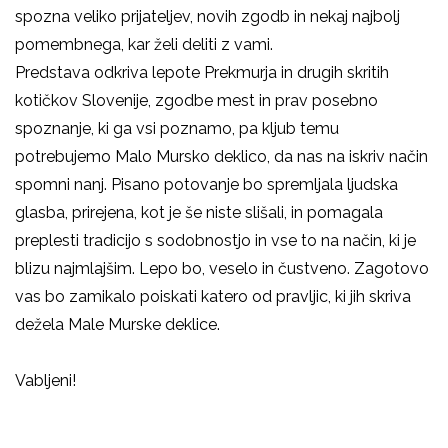
spozna veliko prijateljev, novih zgodb in nekaj najbolj
pomembnega, kar želi deliti z vami.
Predstava odkriva lepote Prekmurja in drugih skritih
kotičkov Slovenije, zgodbe mest in prav posebno
spoznanje, ki ga vsi poznamo, pa kljub temu
potrebujemo Malo Mursko deklico, da nas na iskriv način
spomni nanj. Pisano potovanje bo spremljala ljudska
glasba, prirejena, kot je še niste slišali, in pomagala
preplesti tradicijo s sodobnostjo in vse to na način, ki je
blizu najmlajšim. Lepo bo, veselo in čustveno. Zagotovo
vas bo zamikalo poiskati katero od pravljic, ki jih skriva
dežela Male Murske deklice.
Vabljeni!