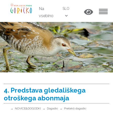
Na
SLO
vsebino
MENU
4. Predstava gledališkega
otroškega abonmaja
NOVICE&DOGODKI
Dogodki
Pretekli dogodki