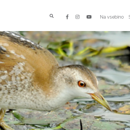
Na vsebino