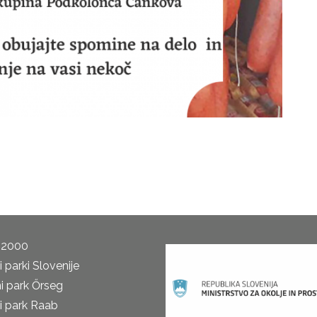
 2000
 parki Slovenije
i park Őrseg
i park Raab