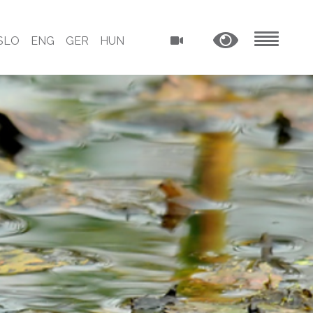
SLO
ENG
GER
HUN
MENU