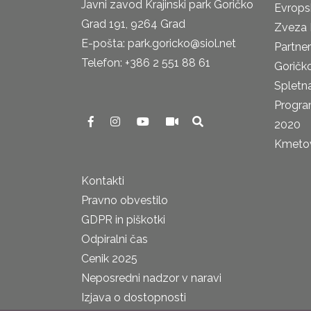
Javni zavod Krajinski park Goričko
Evrops
Grad 191, 9264 Grad
Zveza 
E-pošta: park.goricko@siol.net
Partne
Telefon: +386 2 551 88 61
Goričk
Spletna
Progra
2020
Kmetova
Kontakti
Pravno obvestilo
GDPR in piškotki
Odpiralni čas
Cenik 2025
Neposredni nadzor v naravi
Izjava o dostopnosti