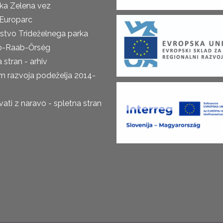
ka Zelena vez
Europarc
rstvo Trideželnega parka
o-Raab-Őrség
 stran - arhiv
m razvoja podeželja 2014-
ti z naravo - spletna stran