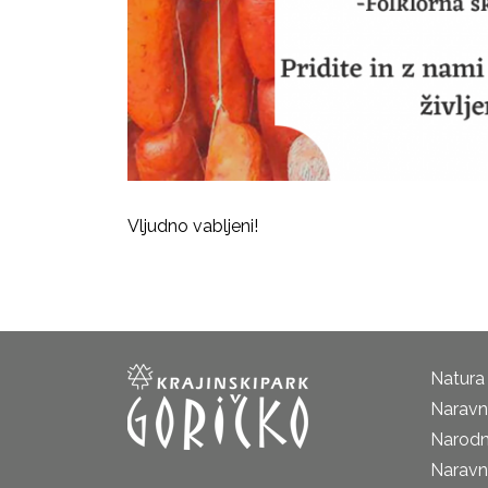
Vljudno vabljeni!
Natura
Naravni
Narodn
Naravn