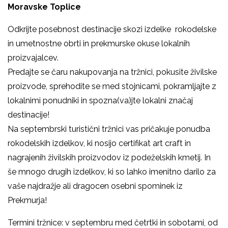
Moravske Toplice
Odkrijte posebnost destinacije skozi izdelke rokodelske
in umetnostne obrti in prekmurske okuse lokalnih
proizvajalcev.
Predajte se čaru nakupovanja na tržnici, pokusite živilske
proizvode, sprehodite se med stojnicami, pokramljajte z
lokalnimi ponudniki in spozna(va)jte lokalni značaj
destinacije!
Na septembrski turistični tržnici vas pričakuje ponudba
rokodelskih izdelkov, ki nosijo certifikat art craft in
nagrajenih živilskih proizvodov iz podeželskih kmetij. In
še mnogo drugih izdelkov, ki so lahko imenitno darilo za
vaše najdražje ali dragocen osebni spominek iz
Prekmurja!
Termini tržnice:
v septembru med četrtki in sobotami, od