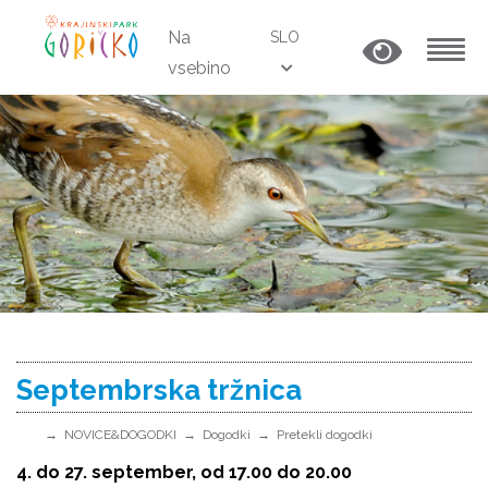
Na
SLO
vsebino
MENU
Septembrska tržnica
NOVICE&DOGODKI
Dogodki
Pretekli dogodki
4. do 27. september, od 17.00 do 20.00