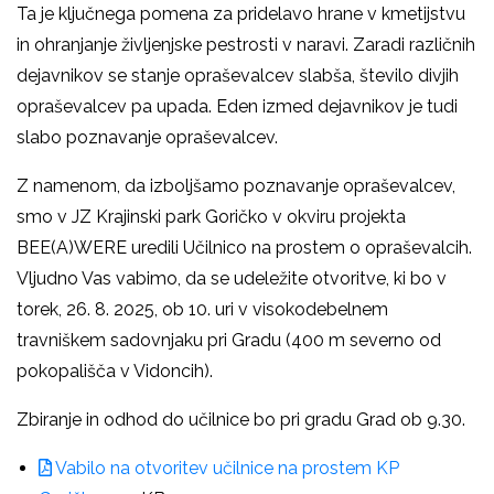
Ta je ključnega pomena za pridelavo hrane v kmetijstvu
in ohranjanje življenjske pestrosti v naravi. Zaradi različnih
dejavnikov se stanje opraševalcev slabša, število divjih
opraševalcev pa upada. Eden izmed dejavnikov je tudi
slabo poznavanje opraševalcev.
Z namenom, da izboljšamo poznavanje opraševalcev,
smo v JZ Krajinski park Goričko v okviru projekta
BEE(A)WERE uredili Učilnico na prostem o opraševalcih.
Vljudno Vas vabimo, da se udeležite otvoritve, ki bo v
torek, 26. 8. 2025, ob 10. uri v visokodebelnem
travniškem sadovnjaku pri Gradu (400 m severno od
pokopališča v Vidoncih).
Zbiranje in odhod do učilnice bo pri gradu Grad ob 9.30.
Vabilo na otvoritev učilnice na prostem KP