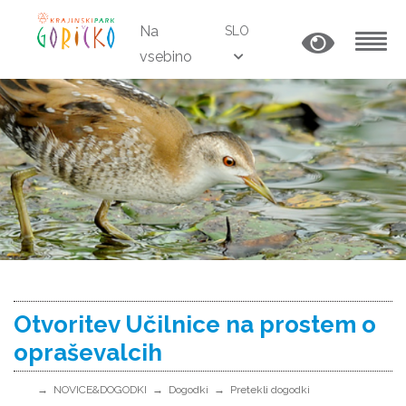
Na
SLO
vsebino
MENU
Otvoritev Učilnice na prostem o
opraševalcih
NOVICE&DOGODKI
Dogodki
Pretekli dogodki