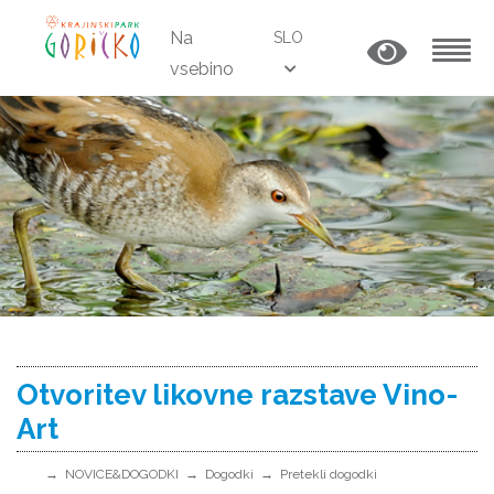
Na
SLO
vsebino
MENU
Otvoritev likovne razstave Vino-
Art
NOVICE&DOGODKI
Dogodki
Pretekli dogodki