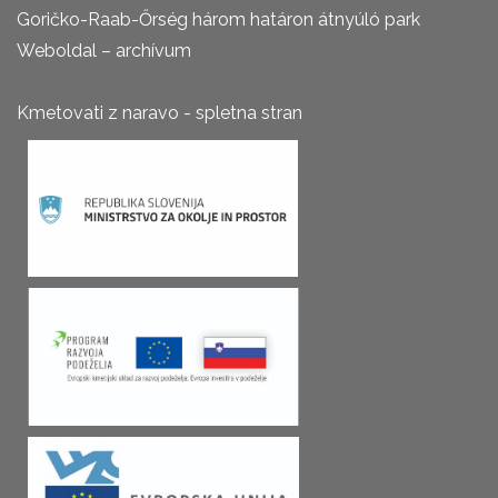
Goričko-Raab-Őrség három határon átnyúló park
Weboldal – archívum
Kmetovati z naravo - spletna stran