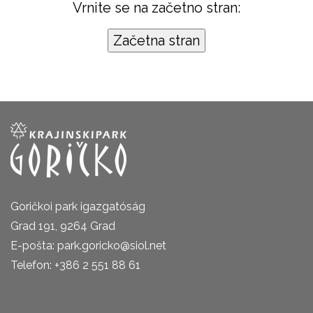
Vrnite se na začetno stran:
Goričkoi park igazgatóság
Grad 191, 9264 Grad
E-pošta: park.goricko@siol.net
Telefon: +386 2 551 88 61