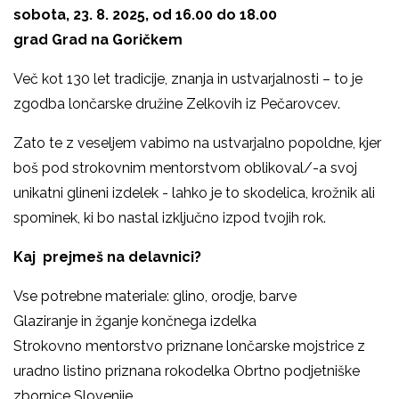
sobota, 23. 8. 2025, od 16.00 do 18.00
grad Grad na Goričkem
Več kot 130 let tradicije, znanja in ustvarjalnosti – to je
zgodba lončarske družine Zelkovih iz Pečarovcev.
Zato te z veseljem vabimo na ustvarjalno popoldne, kjer
boš pod strokovnim mentorstvom oblikoval/-a svoj
unikatni glineni izdelek - lahko je to skodelica, krožnik ali
spominek, ki bo nastal izključno izpod tvojih rok.
Kaj prejmeš na delavnici?
Vse potrebne materiale: glino, orodje, barve
Glaziranje in žganje končnega izdelka
Strokovno mentorstvo priznane lončarske mojstrice z
uradno listino priznana rokodelka Obrtno podjetniške
zbornice Slovenije