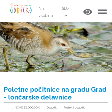
Na
SLO
vsebino
MENU
Poletne počitnice na gradu Grad
- lončarske delavnice
NOVICE&DOGODKI
Dogodki
Pretekli dogodki