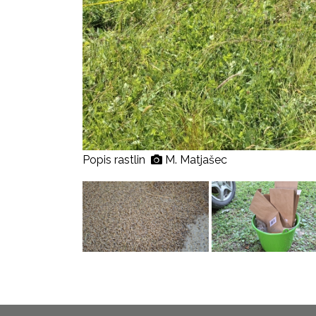
Popis rastlin
M. Matjašec