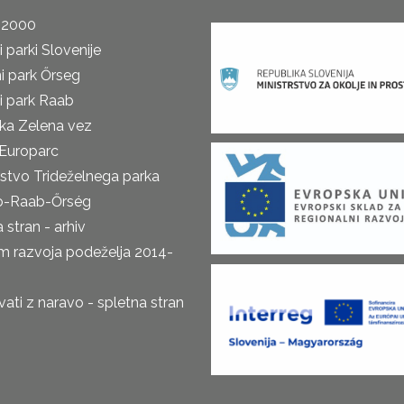
 2000
 parki Slovenije
i park Őrseg
i park Raab
ka Zelena vez
Europarc
rstvo Trideželnega parka
o-Raab-Őrség
 stran - arhiv
m razvoja podeželja 2014-
ti z naravo - spletna stran