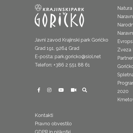
Natura
Naravni
Narodn
Naravn
Javni zavod Krajinski park Goričko
Evrops
Grad 191, 9264 Grad
Zveza 
E-pošta: park.goricko@siol.net
Partne
Telefon: +386 2 551 88 61
Goričk
Spletna
Progra
2020
Kmetova
Kontakti
Pravno obvestilo
GDPR in piškotki