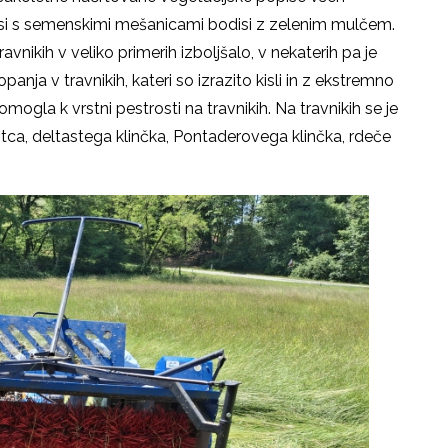
disi s semenskimi mešanicami bodisi z zelenim mulčem.
avnikih v veliko primerih izboljšalo, v nekaterih pa je
panja v travnikih, kateri so izrazito kisli in z ekstremno
ogla k vrstni pestrosti na travnikih. Na travnikih se je
a, deltastega klinčka, Pontaderovega klinčka, rdeče