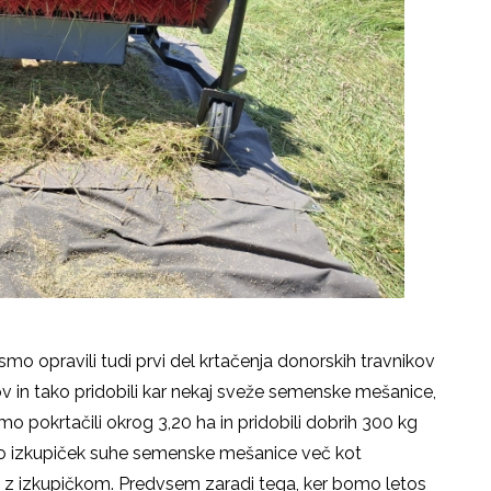
smo opravili tudi prvi del krtačenja donorskih travnikov
v in tako pridobili kar nekaj sveže semenske mešanice,
smo pokrtačili okrog 3,20 ha in pridobili dobrih 300 kg
 izkupiček suhe semenske mešanice več kot
i z izkupičkom. Predvsem zaradi tega, ker bomo letos