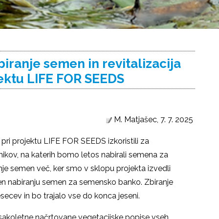
biranje semen in revitalizacija
jektu LIFE FOR SEEDS
M. Matjašec,
7. 7. 2025
i projektu LIFE FOR SEEDS izkoristili za
vnikov, na katerih bomo letos nabirali semena za
je semen več, ker smo v sklopu projekta izvedli
njen nabiranju semen za semensko banko. Zbiranje
cev in bo trajalo vse do konca jeseni.
vsakoletne načrtovane vegetacijske popise vseh