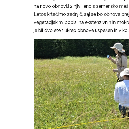
na novo obnovili 2 njivi: eno s semensko meša
Letos krtačimo zadnjič, saj se bo obnova prej
vegetacijskimi popisi na ekstenzivnih in mokr
je bil dvoleten ukrep obnove uspešen in v koli