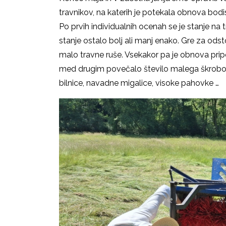
travnikov, na katerih je potekala obnova bo
Po prvih individualnih ocenah se je stanje na tr
stanje ostalo bolj ali manj enako. Gre za odsto
malo travne ruše. Vsekakor pa je obnova pripom
med drugim povečalo število malega škrobotc
bilnice, navadne migalice, visoke pahovke …