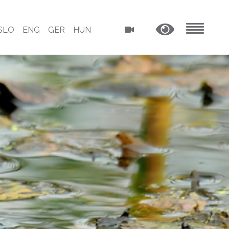
SLO
ENG
GER
HUN
MENU