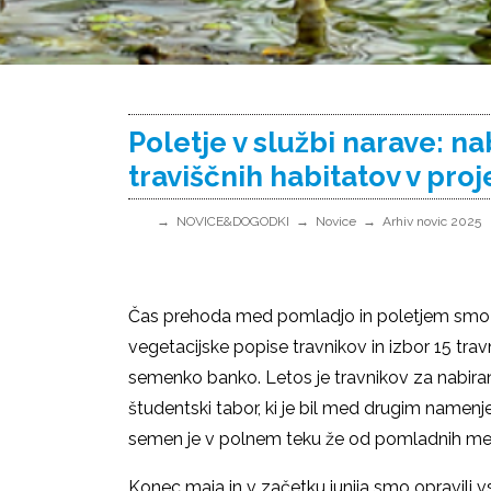
Poletje v službi narave: na
traviščnih habitatov v pro
NOVICE&DOGODKI
Novice
Arhiv novic 2025
Čas prehoda med pomladjo in poletjem smo pr
vegetacijske popise travnikov in izbor 15 tra
semenko banko. Letos je travnikov za nabiran
študentski tabor, ki je bil med drugim name
semen je v polnem teku že od pomladnih mese
Konec maja in v začetku junija smo opravili 