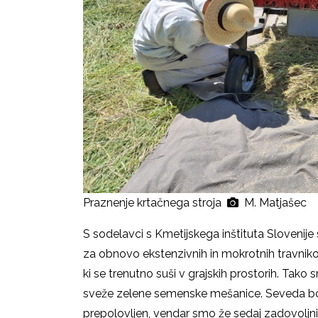
Praznenje krtačnega stroja
M. Matjašec
S sodelavci s Kmetijskega inštituta Slovenije 
za obnovo ekstenzivnih in mokrotnih travniko
ki se trenutno suši v grajskih prostorih. Tako 
sveže zelene semenske mešanice. Seveda bo
prepolovljen, vendar smo že sedaj zadovoljn