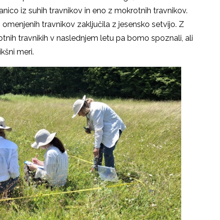
nico iz suhih travnikov in eno z mokrotnih travnikov.
 omenjenih travnikov zaključila z jesensko setvijo. Z
otnih travnikih v naslednjem letu pa bomo spoznali, ali
kšni meri.