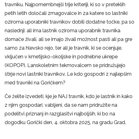
travniku. Najpomembnejši trije kriteriji, ki so v preteklih
petih letih določali zmagovalce in za katere so lastniki
oziroma uporabniki travnikov dobili dodatne točke, pa so
naslednji: ali ima lastnik oziroma uporabnik travnika
domače živali, ali se imajo živali možnost pasti ali pa gre
samo za hlevsko rejo, ter ali je travnik, ki se ocenjuje,
vključen v kmetijsko-okoljske in podnebne ukrepe
(KOPOP). Lanskoletnim tekmovalcem se pridružujejo
štirje novi lastniki travnikov. Le kdo gospodri z najlepšim
med travniki na Goričkem?
Če želite izvedeti, kje je NAJ travnik, kdo je lastnik in kako
z njim gospodari, vabljeni, da se nam pridružite na
podelitvi priznanj in razglasitvi najboljših, ki bo na
dogodku Gorički den, 4. oktobra 2025, na gradu Grad.