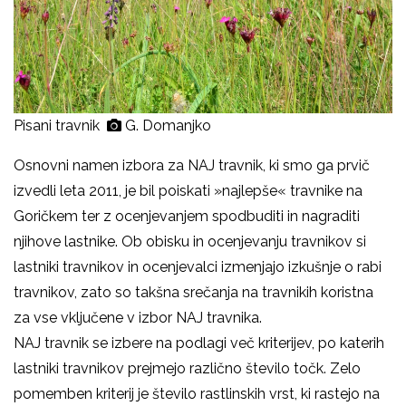
Pisani travnik
G. Domanjko
Osnovni namen izbora za NAJ travnik, ki smo ga prvič
izvedli leta 2011, je bil poiskati »najlepše« travnike na
Goričkem ter z ocenjevanjem spodbuditi in nagraditi
njihove lastnike. Ob obisku in ocenjevanju travnikov si
lastniki travnikov in ocenjevalci izmenjajo izkušnje o rabi
travnikov, zato so takšna srečanja na travnikih koristna
za vse vključene v izbor NAJ travnika.
NAJ travnik se izbere na podlagi več kriterijev, po katerih
lastniki travnikov prejmejo različno število točk. Zelo
pomemben kriterij je število rastlinskih vrst, ki rastejo na