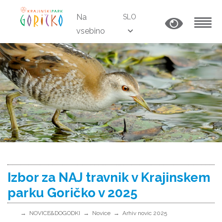
Na
SLO
vsebino
MENU
Izbor za NAJ travnik v Krajinskem
parku Goričko v 2025
NOVICE&DOGODKI
Novice
Arhiv novic 2025