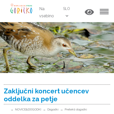
Na
SLO
vsebino
MENU
Zaključni koncert učencev
oddelka za petje
NOVICE&DOGODKI
Dogodki
Pretekli dogodki