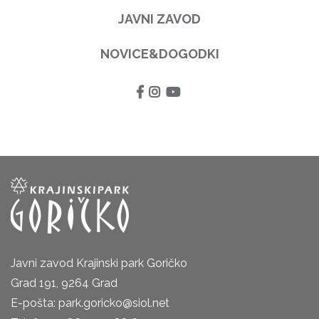
JAVNI ZAVOD
NOVICE&DOGODKI
Javni zavod Krajinski park Goričko
Grad 191, 9264 Grad
E-pošta: park.goricko@siol.net