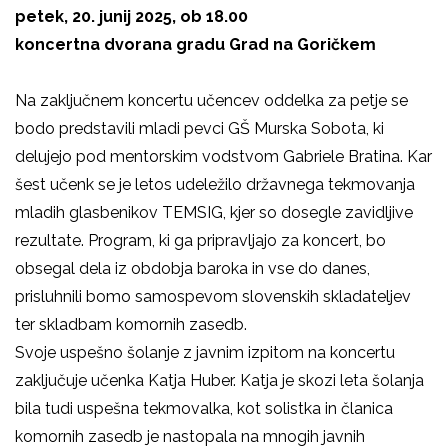
petek, 20. junij 2025, ob 18.00
koncertna dvorana gradu Grad na Goričkem
Na zaključnem koncertu učencev oddelka za petje se
bodo predstavili mladi pevci GŠ Murska Sobota, ki
delujejo pod mentorskim vodstvom Gabriele Bratina. Kar
šest učenk se je letos udeležilo državnega tekmovanja
mladih glasbenikov TEMSIG, kjer so dosegle zavidljive
rezultate. Program, ki ga pripravljajo za koncert, bo
obsegal dela iz obdobja baroka in vse do danes,
prisluhnili bomo samospevom slovenskih skladateljev
ter skladbam komornih zasedb.
Svoje uspešno šolanje z javnim izpitom na koncertu
zaključuje učenka Katja Huber. Katja je skozi leta šolanja
bila tudi uspešna tekmovalka, kot solistka in članica
komornih zasedb je nastopala na mnogih javnih