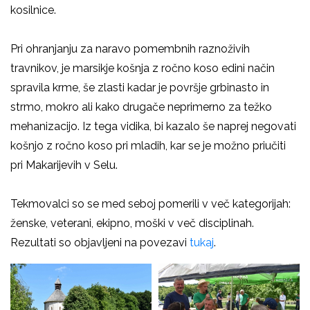
kosilnice.
Pri ohranjanju za naravo pomembnih raznoživih
travnikov, je marsikje košnja z ročno koso edini način
spravila krme, še zlasti kadar je površje grbinasto in
strmo, mokro ali kako drugače neprimerno za težko
mehanizacijo. Iz tega vidika, bi kazalo še naprej negovati
košnjo z ročno koso pri mladih, kar se je možno priučiti
pri Makarijevih v Selu.
Tekmovalci so se med seboj pomerili v več kategorijah:
ženske, veterani, ekipno, moški v več disciplinah.
Rezultati so objavljeni na povezavi
tukaj
.