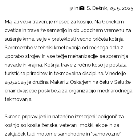
in
S. Dešnik, 25. 5. 2025
Maj ali veliki traven, je mesec za košnjo. Na Goričkem
cvetice in trave že semenijo in ob ugodnem vremenu za
sušenje krme, se je v preteklosti vedno pričela košnja.
Spremembe v tehniki kmetovanja od ročnega dela z
uporabo strojev in vse težje mehanizacije, se spreminja
navade in krajína. Košnja trave z ročno koso je postala
turistična prireditev in tekmovalna disciplina. V nedeljo
25.5.2025 je družina Makari z Oskarjem na čelu v Selu že
enaindvajsetič poskrbela za organizacijo mednarodnega
tekmovanja.
Skrbno pripravljeni in natančno izmerjeni "poligoni" za
košnjo so kosile ženske, veterani, moški, ekipe in za
zaključek tudi motorne samohodne in "samovozne"