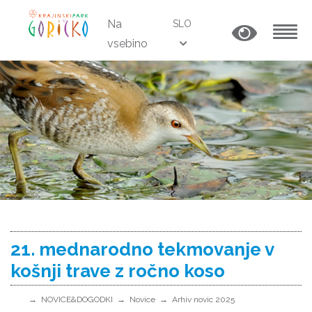
Na
SLO
vsebino
MENU
21. mednarodno tekmovanje v
košnji trave z ročno koso
NOVICE&DOGODKI
Novice
Arhiv novic 2025