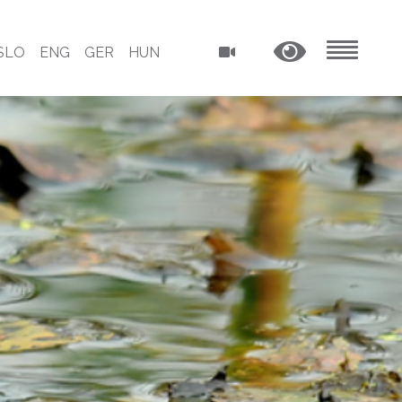
SLO
ENG
GER
HUN
MENU