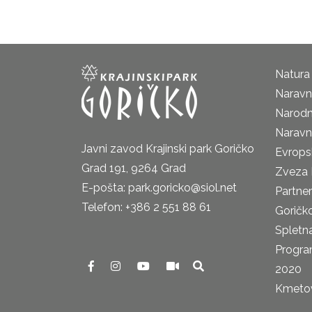
Natura
Naravni
Narodn
Naravn
Javni zavod Krajinski park Goričko
Evrops
Grad 191, 9264 Grad
Zveza 
E-pošta: park.goricko@siol.net
Partne
Telefon: +386 2 551 88 61
Goričk
Spletna
Progra
2020
Kmetova