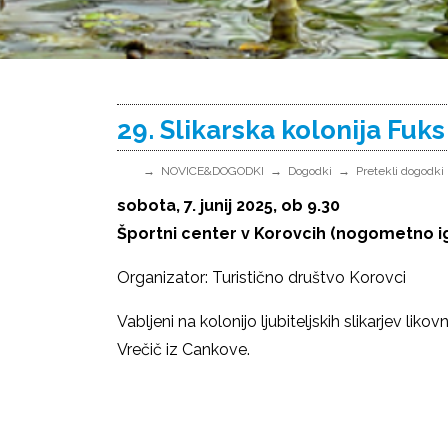
29. Slikarska kolonija Fuk
NOVICE&DOGODKI
Dogodki
Pretekli dogodki
sobota, 7. junij 2025, ob 9.30
Športni center v Korovcih (nogometno ig
Organizator: Turistično društvo Korovci
Vabljeni na kolonijo ljubiteljskih slikarjev lik
Vrečič iz Cankove.