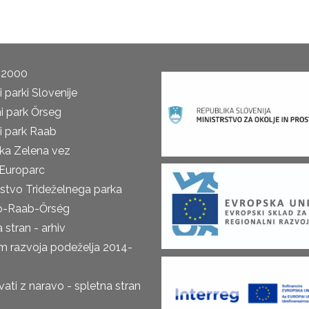
 2000
 parki Slovenije
i park Őrseg
i park Raab
ka Zelena vez
Europarc
rstvo Trideželnega parka
o-Raab-Őrség
 stran - arhiv
m razvoja podeželja 2014-
ti z naravo - spletna stran