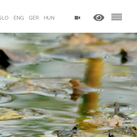
SLO
ENG
GER
HUN
MENU