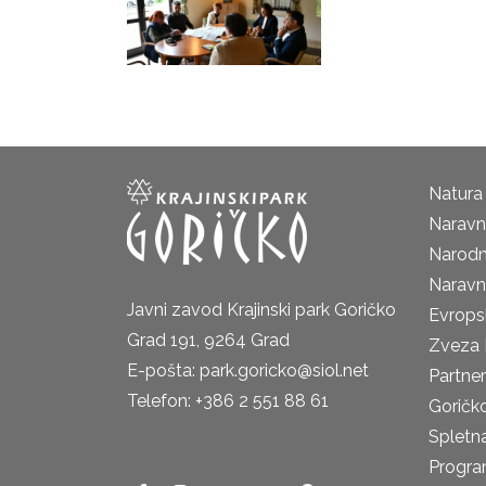
Natura
Naravni
Narodn
Naravn
Javni zavod Krajinski park Goričko
Evrops
Grad 191, 9264 Grad
Zveza 
E-pošta: park.goricko@siol.net
Partne
Telefon: +386 2 551 88 61
Goričk
Spletna
Progra