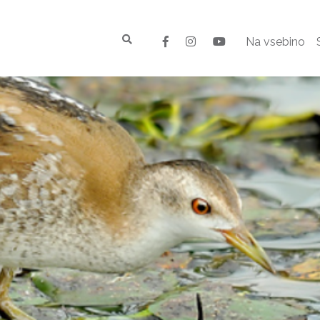
Na vsebino