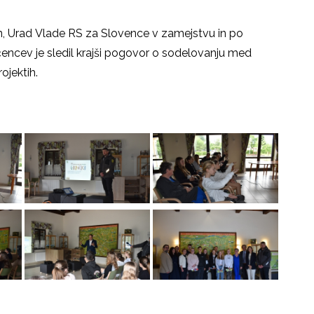
n, Urad
Vlade RS za Slovence v zamejstvu in po
učencev je sledil krajši pogovor o sodelovanju med
jektih.