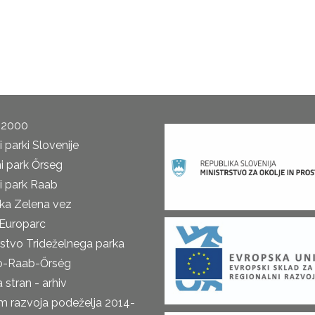
 2000
 parki Slovenije
i park Őrseg
i park Raab
ka Zelena vez
Europarc
rstvo Trideželnega parka
o-Raab-Őrség
 stran - arhiv
m razvoja podeželja 2014-