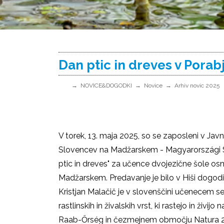
Dan ptic in dreves v Porab
NOVICE&DOGODKI
Novice
Arhiv novic 2025
V torek, 13. maja 2025, so se zaposleni v J
Slovencev na Madžarskem - Magyarországi
ptic in dreves" za učence dvojezične šole o
Madžarskem. Predavanje je bilo v Hiši dogod
Kristjan Malačič je v slovenščini učenecem 
rastlinskih in živalskih vrst, ki rastejo in živ
Raab-Őrség in čezmejnem območju Natura 