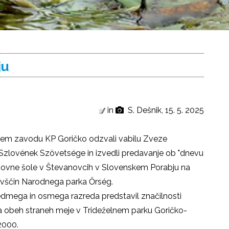
ju
in
S. Dešnik, 15. 5. 2025
avnem zavodu KP Goričko odzvali vabilu
Zveze
 Szlovének Szövetsége
in izvedli predavanje ob "dnevu
snovne šole v Števanovcih v Slovenskem Porabju na
ivščin Narodnega parka Őrség.
sedmega in osmega razreda predstavil značilnosti
ijo na obeh straneh meje v Trideželnem parku
Goričko-
2000.