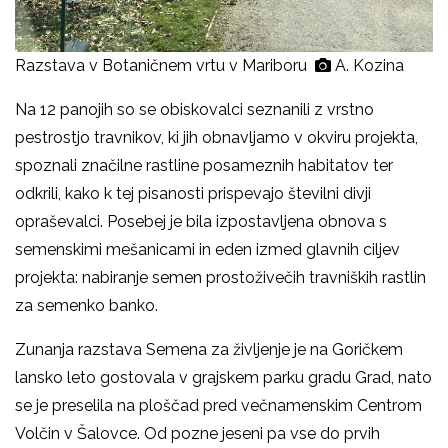
Razstava v Botaničnem vrtu v Mariboru
A. Kozina
Na 12 panojih so se obiskovalci seznanili z vrstno
pestrostjo travnikov, ki jih obnavljamo v okviru projekta,
spoznali značilne rastline posameznih habitatov ter
odkrili, kako k tej pisanosti prispevajo številni divji
opraševalci. Posebej je bila izpostavljena obnova s
semenskimi mešanicami in eden izmed glavnih ciljev
projekta: nabiranje semen prostoživečih travniških rastlin
za semenko banko.
Zunanja razstava Semena za življenje je na Goričkem
lansko leto gostovala v grajskem parku gradu Grad, nato
se je preselila na ploščad pred večnamenskim Centrom
Volčin v Šalovce. Od pozne jeseni pa vse do prvih