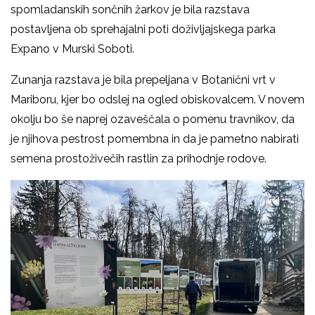
spomladanskih sončnih žarkov je bila razstava
postavljena ob sprehajalni poti doživljajskega parka
Expano v Murski Soboti.
Zunanja razstava je bila prepeljana v Botanični vrt v
Mariboru, kjer bo odslej na ogled obiskovalcem. V novem
okolju bo še naprej ozaveščala o pomenu travnikov, da
je njihova pestrost pomembna in da je pametno nabirati
semena prostoživečih rastlin za prihodnje rodove.