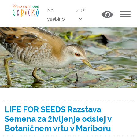
Na
SLO
vsebino
MENU
LIFE FOR SEEDS Razstava
Semena za življenje odslej v
Botaničnem vrtu v Mariboru