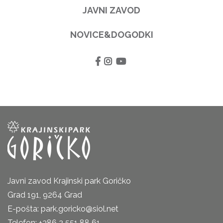
JAVNI ZAVOD
NOVICE&DOGODKI
Javni zavod Krajinski park Goričko
Grad 191, 9264 Grad
E-pošta: park.goricko@siol.net
Telefon: +386 2 551 88 61