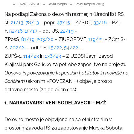
JAVNI ZAVOD
Javni razpisi
Javni razpisi 2025
Na podlagi Zakona o delovnih razmerjih (Uradni list RS,
št.
21/13
,
78/13
– popr.,
47/15
– ZZSDT,
33/16
– PZ-
F,
52/16
,
15/17
– odl. US,
22/19
–
ZPosS,
81/19
,
203/20
– ZIUPOPDVE,
119/21
– ZČmIS-
A,
202/21
– odl. US,
15/22
,
54/22
–
ZUPŠ-1,
114/23
in
136/23
– ZIUZDS) Javni zavod
Krajinski park Goričko za potrebe zaposlitve na projektu
Obnova in povezovanje kopenskih habitatov in mokrišč na
Goričkem
(akronim »POVEZANI«) objavlja prosto
delovno mesto (za določen čas):
1. NARAVOVARSTVENI SODELAVEC III - M/Ž
Delovno mesto je objavljeno na spletni strani in v
prostorih Zavoda RS za zaposlovanje Murska Sobota.