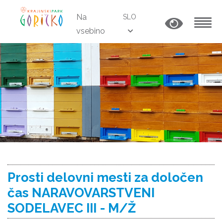
Na
SLO
vsebino
MENU
Prosti delovni mesti za določen
čas NARAVOVARSTVENI
SODELAVEC III - M/Ž